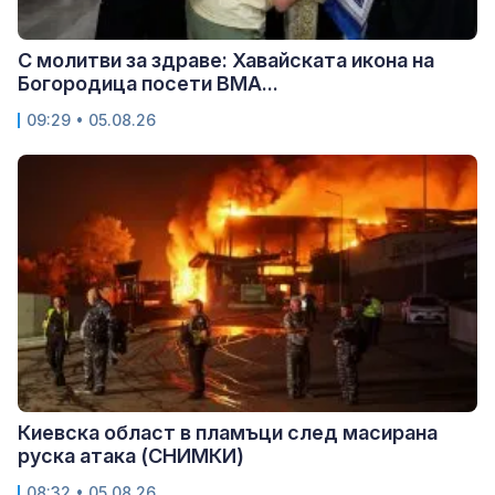
С молитви за здраве: Хавайската икона на
Богородица посети ВМА...
09:29 • 05.08.26
Киевска област в пламъци след масирана
руска атака (СНИМКИ)
08:32 • 05.08.26