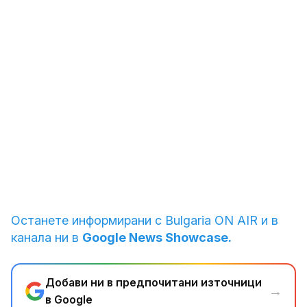
1
от
9
Демонстрации в Деня на жената
Снимка: Reuters
Останете информирани с Bulgaria ON AIR и в
канала ни в
Google News Showcase.
Добави ни в предпочитани източници
→
в Google