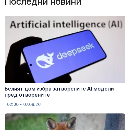
Последни новини
Белият дом избра затворените AI модели
пред отворените
02:00 • 07.08.26