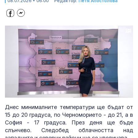
08.07.2026 • 06:00
Редактор:
Петя Апостолова
Loaded
:
Unmute
20.97%
Днес минималните температури ще бъдат от
15 до 20 градуса, по Черноморието - до 21, а в
София - 17 градуса. През деня ще бъде
слънчево. Следобед облачността над
западните и северни райони ще се увеличава.