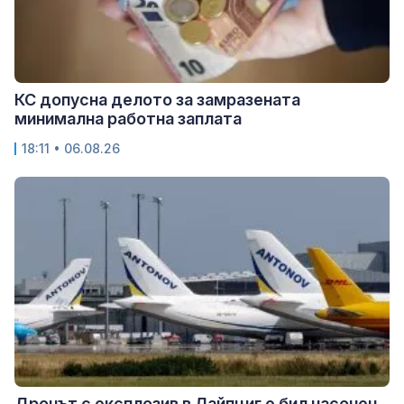
КС допусна делото за замразената
минимална работна заплата
18:11 • 06.08.26
Дронът с експлозив в Лайпциг е бил насочен