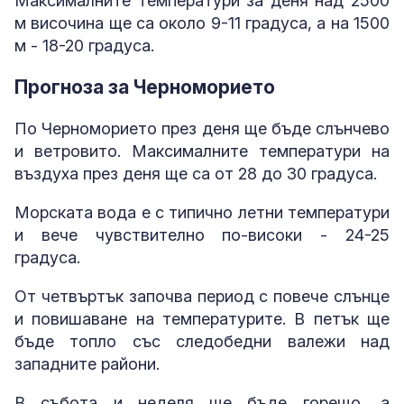
Максималните температури за деня над 2500
м височина ще са около 9-11 градуса, а на 1500
м - 18-20 градуса.
Прогноза за Черноморието
По Черноморието през деня ще бъде слънчево
и ветровито. Максималните температури на
въздуха през деня ще са от 28 до 30 градуса.
Морската вода е с типично летни температури
и вече чувствително по-високи - 24-25
градуса.
От четвъртък започва период с повече слънце
и повишаване на температурите. В петък ще
бъде топло със следобедни валежи над
западните райони.
В събота и неделя ще бъде горещо, а