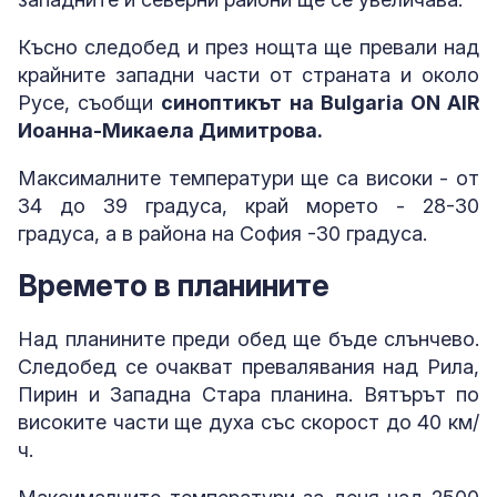
Късно следобед и през нощта ще превали над
крайните западни части от страната и около
Русе, съобщи
синоптикът на Bulgaria ON AIR
Иоанна-Микаела Димитрова.
Максималните температури ще са високи - от
34 до 39 градуса, край морето - 28-30
градуса, а в района на София -30 градуса.
Времето в планините
Над планините преди обед ще бъде слънчево.
Следобед се очакват превалявания над Рила,
Пирин и Западна Стара планина. Вятърът по
високите части ще духа със скорост до 40 км/
ч.