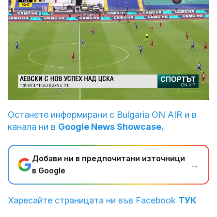
Loaded
:
Unmute
26.80%
Останете информирани с Bulgaria ON AIR и в
канала ни в
Google News Showcase.
Добави ни в предпочитани източници
→
в Google
Харесайте страницата ни във Facebook
ТУК