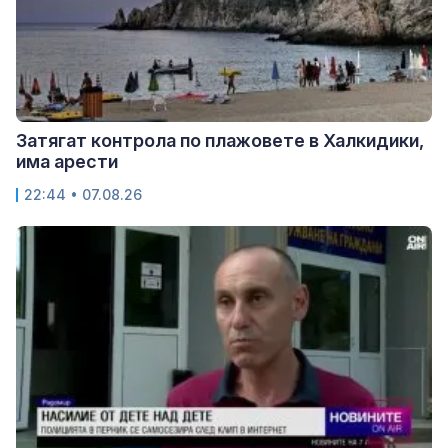
Затягат контрола по плажовете в Халкидики,
има арести
22:44 • 07.08.26