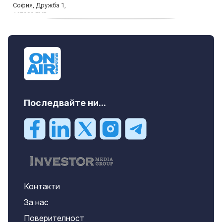
дава под наем, Двустаен апартамент, 70
m2 София, Манастирски Ливади, 800 EUR
Последвайте ни...
Контакти
За нас
Поверителност