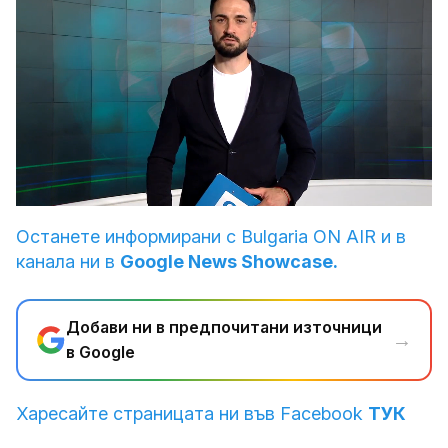
Loaded
:
Unmute
12.86%
Останете информирани с Bulgaria ON AIR и в
канала ни в
Google News Showcase.
Добави ни в предпочитани източници
→
в Google
Харесайте страницата ни във Facebook
ТУК