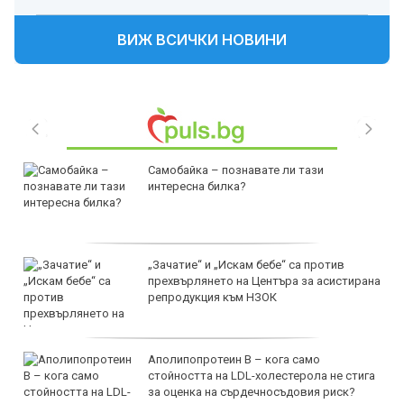
ВИЖ ВСИЧКИ НОВИНИ
Самобайка – познавате ли тази
интересна билка?
„Зачатие“ и „Искам бебе“ са против
прехвърлянето на Центъра за асистирана
репродукция към НЗОК
Аполипопротеин B – кога само
стойността на LDL-холестерола не стига
за оценка на сърдечносъдовия риск?