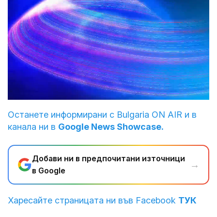
Loaded
:
Unmute
4.24%
Останете информирани с Bulgaria ON AIR и в
канала ни в
Google News Showcase.
Добави ни в предпочитани източници
→
в Google
Харесайте страницата ни във Facebook
ТУК