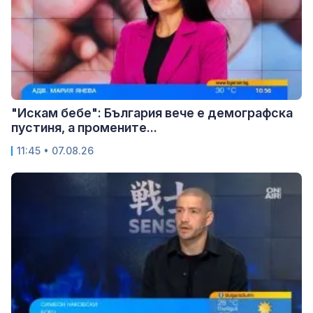
"Искам бебе": България вече е демографска
пустиня, а промените...
11:45 • 07.08.26