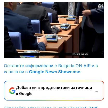
Loaded
:
Unmute
5.92%
Останете информирани с Bulgaria ON AIR и в
канала ни в
Google News Showcase.
Добави ни в предпочитани източници
→
в Google