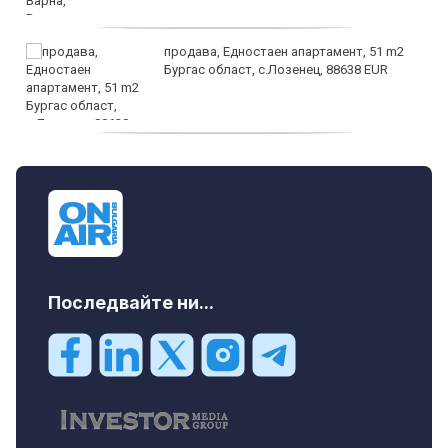
продава, Едностаен апартамент, 51 m2
Бургас област, с.Лозенец, 88638 EUR
продава, Едностаен апартамент, 39 m2
Бургас област, к.к.Слънчев Бряг, 65500
EUR
Последвайте ни...