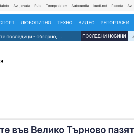
ialoto
Az-jenata
Puls
Teenproblem
Automedia
Imoti.net
Rabota
Az-
СПОРТ
ЛЮБОПИТНО
ТЕХНО
ВИДЕО
РЕПОРТАЖИ
е последици - обзорно, ...
ПОСЛЕДНИ НОВИНИ
ия
те във Велико Търново пазя