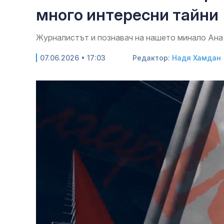
много интересни тайни
Журналистът и познавач на нашето минало Ана 
07.06.2026 • 17:03
Редактор:
Надя Хамдан