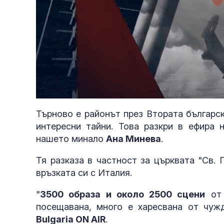
Loaded
:
Unmute
3.02%
Търново е районът през Втората българс
интересни тайни. Това разкри в ефира н
нашето минало
Ана Минева
.
Тя разказа в частност за църквата "Св.
връзката си с Италия.
"
3500 образа и около 2500 сцени
от 
посещавана, много е харесвана от чуж
Bulgaria ON AIR
.