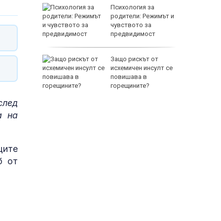
между
Психология за
а се
родители: Режимът и
 един
чувството за
предвидимост
EUR
 по
Защо рискът от
йна за
исхемичен инсулт се
повишава в
горещините?
 след
а на
800 EUR
щите
б от