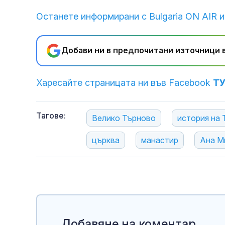
Останете информирани с Bulgaria ON AIR и
Добави ни в предпочитани източници в
Харесайте страницата ни във Facebook
Т
Тагове:
Велико Търново
история на
църква
манастир
Ана М
Добавяне на коментар