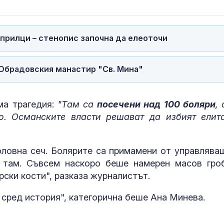
Как войните 
Иран и Украйн
превърнаха в
енергиен шок
прилци – стенопис започна да елеоточи
Меган Маркъл
 Обрадовския манастир "Св. Мина"
бански в басе
ЧРД
ма трагедия:
"Там са
посечени над 100 боляри
,
о. Османските власти решават да избият елит
головна сеч. Болярите са примамени от управлява
и там. Съвсем наскоро беше намерен масов гро
рски кости", разказа журналистът.
 сред история", категорична беше Ана Минева.