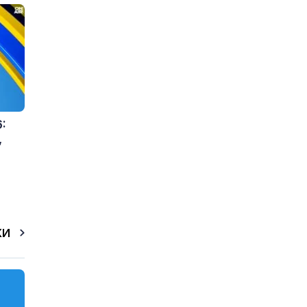
:
,
КИ