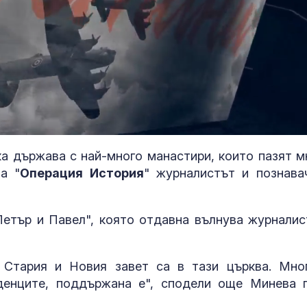
ка държава с най-много манастири, които пазят м
а "
Операция История
" журналистът и познава
За наказание:
в “месомелач
руски войник
в рокля (ВИД
 Петър и Павел", която отдавна вълнува журналис
Китай тества 
опасни мисии:
Стария и Новия завет са в тази църква. Мно
щурмовите
денците, поддържана е", сподели още Минева 
хеликоптери 
полети под радара