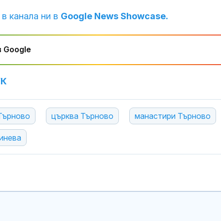
 в канала ни в
Google News Showcase.
 Google
УК
 Търново
църква Търново
манастири Търново
инева