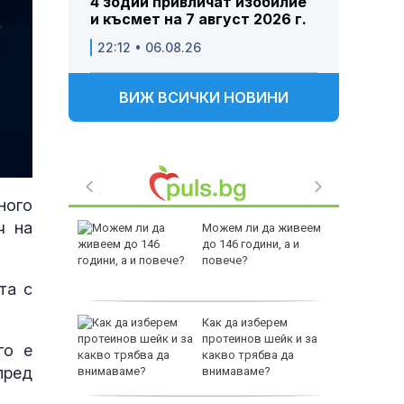
4 зодии привличат изобилие
и късмет на 7 август 2026 г.
22:12 • 06.08.26
ВИЖ ВСИЧКИ НОВИНИ
ного
ч на
 Пратиха
Можем ли да живеем
ката”
до 146 години, а и
 облечен
повече?
ЕО 16+)
та с
Z-10 за
Как да изберем
протеинов шейк и за
го е
какво трябва да
пред
тренират
внимаваме?