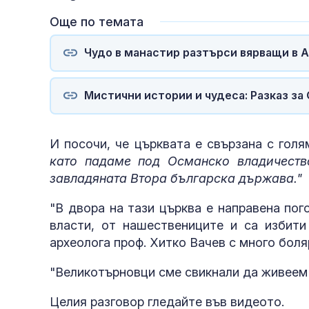
Още по темата
Чудо в манастир разтърси вярващи в А
Мистични истории и чудеса: Разказ за
И посочи, че църквата е свързана с голя
като падаме под Османско владичеств
завладяната Втора българска държава."
"В двора на тази църква е направена по
власти, от нашествениците и са избит
археолога проф. Хитко Вачев с много боля
"Великотърновци сме свикнали да живеем
Целия разговор гледайте във видеото.