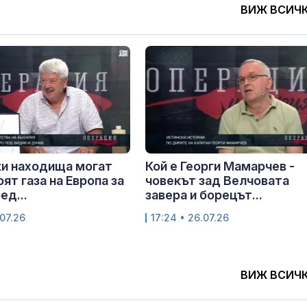
ВИЖ ВСИЧ
и находища могат
Кой е Георги Мамарчев -
ят газа на Европа за
човекът зад Велчовата
ед...
завера и борецът...
.07.26
17:24 • 26.07.26
ВИЖ ВСИЧ