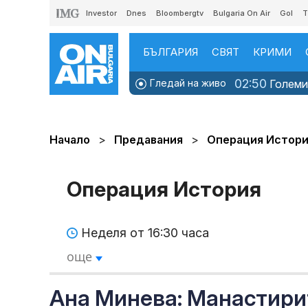
Investor
Dnes
Bloombergtv
Bulgaria On Air
Gol
T
БЪЛГАРИЯ
СВЯТ
КРИМИ
02:50
Гледай на живо
Големит
Начало
Предавания
Операция Истор
Операция История
Неделя от 16:30 часа
още
Ана Минева: Манастири