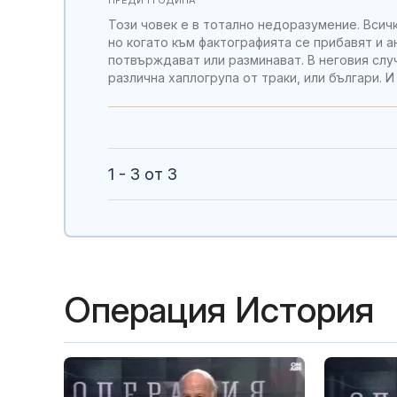
Този човек е в тотално недоразумение. Всич
но когато към фактографията се прибавят и а
потвърждават или разминават. В неговия слу
различна хаплогрупа от траки, или българи. И
1 - 3 от 3
Операция История