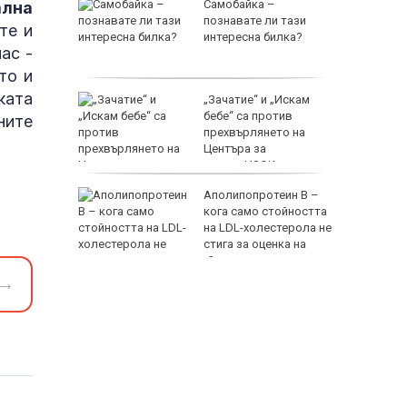
аха над
Самобайка –
ална
с в
познавате ли тази
те и
етричко
интересна билка?
ас -
то и
ката
ефан
„Зачатие“ и „Искам
еството
бебе“ са против
ните
а
прехвърлянето на
Центъра за
асистирана репродукция към НЗОК
танил е
Аполипопротеин B –
млн.
кога само стойността
с нови
на LDL-холестерола не
когрупата
стига за оценка на
сърдечносъдовия риск?
→