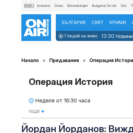
Investor
Dnes
Bloombergtv
Bulgaria On Air
Gol
T
БЪЛГАРИЯ
СВЯТ
КРИМИ
13:30
Гледай на живо
Новини
Начало
Предавания
Операция Истор
Операция История
Неделя от 16:30 часа
още
Йордан Йорданов: Виж