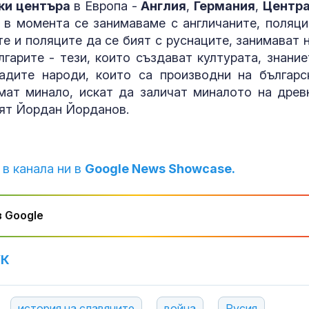
Полицаи спип
ки центъра
в Европа -
Англия
,
Германия
,
Центр
350 кг канаби
 в момента се занимаваме с англичаните, поляци
местност в п
е и поляците да се бият с руснаците, занимават н
село
гарите - тези, които създават културата, знание
адите народи, които са производни на българс
Йотова за Ст
Цанев: Творч
мат минало, искат да заличат миналото на древ
му вдъхновяв
лят Йордан Йорданов.
поколения
Иззетият фен
за близо 300 
 в канала ни в
Google News Showcase.
евро, ГДБОП 
данни за нар
(ВИДЕО)
 Google
УК
история на славяните
война
Русия