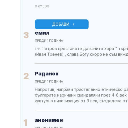
0
от 500
ДОБАВИ
емил
3
ПРЕДИ 1 ГОДИНА
г-н Петров престанете да каните хора " тър
(Иван Тренев) , слава Богу скоро не съм вижд
Раданов
2
ПРЕДИ 1 ГОДИНА
Напротив, направи тристепенно етническо р
българите наричани скандаляни през 4-6 век 
културна цивилизация от 9 век, създадена от
анонимен
1
ПРЕДИ 1 ГОДИНА