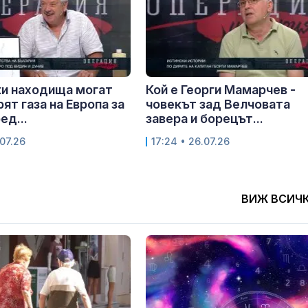
и находища могат
Кой е Георги Мамарчев -
ят газа на Европа за
човекът зад Велчовата
ед...
завера и борецът...
.07.26
17:24 • 26.07.26
ВИЖ ВСИЧ