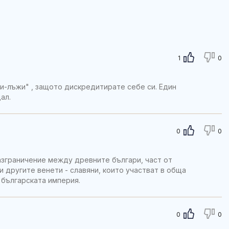
1
0
чи-лъжи" , защото дискредитирате себе си. Един
ал.
0
0
азграничение между древните българи, част от
и другите венети - славяни, които участват в обща
 българската империя.
0
0