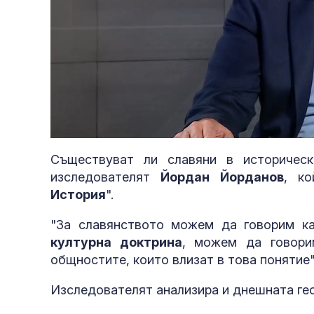
Loaded
:
Unmute
3.66%
Съществуват ли славяни в историчес
изследователят
Йордан Йорданов
, к
История
".
"За славянството можем да говорим к
културна доктрина
, можем да говори
общностите, които влизат в това понятие
Изследователят анализира и днешната ге