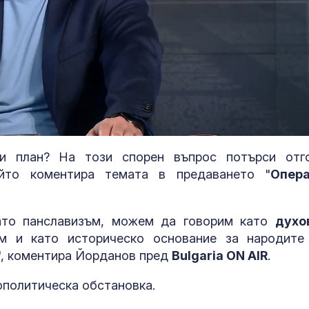
ки план? На този спорен въпрос потърси отг
ойто коментира темата в предаването "
Опер
ато панславизъм, можем да говорим като
духо
м и като историческо основание за народите
Риболовна м
изплува от о
", коментира Йорданов пред
Bulgaria ON AIR
.
Близнака в Р
СНИМКИ
ополитическа обстановка.