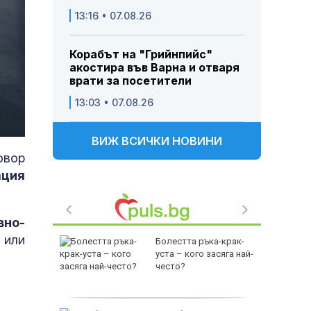
13:16 • 07.08.26
Корабът на "Грийнпийс"
акостира във Варна и отваря
врати за посетители
13:03 • 07.08.26
ВИЖ ВСИЧКИ НОВИНИ
овор
ация
вно-
 или
режа
Болестта ръка-крак-
т езеро
уста – кого засяга най-
ила
често?