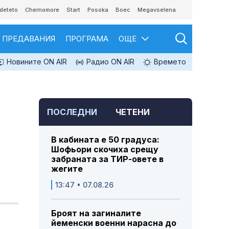
deteto
Chernomore
Start
Posoka
Boec
Megavselena
ПРЕДАВАНИЯ
ПРОГРАМА
ОЩЕ
Новините ON AIR
Радио ON AIR
Времето
ПОСЛЕДНИ
ЧЕТЕНИ
В кабината е 50 градуса:
Шофьори скочиха срещу
забраната за ТИР-овете в
жегите
13:47 • 07.08.26
Броят на загиналите
йеменски военни нарасна до