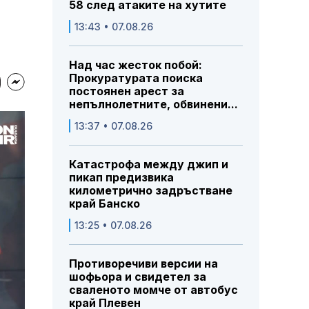
58 след атаките на хутите
13:43 • 07.08.26
Над час жесток побой:
Прокуратурата поиска
постоянен арест за
непълнолетните, обвинени...
13:37 • 07.08.26
Катастрофа между джип и
пикап предизвика
километрично задръстване
край Банско
13:25 • 07.08.26
Противоречиви версии на
шофьора и свидетел за
сваленото момче от автобус
край Плевен