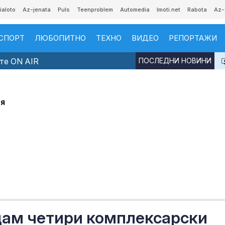
ialoto
Az-jenata
Puls
Teenproblem
Automedia
Imoti.net
Rabota
Az-
СПОРТ
ЛЮБОПИТНО
ТЕХНО
ВИДЕО
РЕПОРТАЖИ
те ON AIR
ПОСЛЕДНИ НОВИНИ
ия
дам четири комплексарски