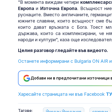
"В момента виждам четири
комплексарс
Европа
и
Източна Европа
. Всъщност ние
руснаците. Вместо англичаните, германцит
южните славяни, които всъщност сме бъл
които дават връзката с Бога. Тоест мл
държава, които са комплексирани, че ня
народи и култури", каза още изследовате
Целия разговор гледайте във видеото.
Останете информирани с Bulgaria ON AIR и
Добави ни в предпочитани източници в
Харесайте страницата ни във Facebook
Т
Тагове:
Йордан Йорданов
славяни