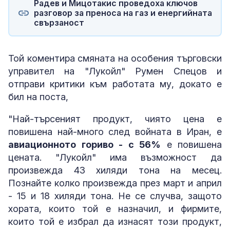
Радев и Мицотакис проведоха ключов
разговор за преноса на газ и енергийната
свързаност
Той коментира смяната на особения търговски
управител на "Лукойл" Румен Спецов и
отправи критики към работата му, докато е
бил на поста,
"Най-търсеният продукт, чиято цена е
повишена най-много след войната в Иран, е
авиационното гориво - с 56%
е повишена
цената. "Лукойл" има възможност да
произвежда 43 хиляди тона на месец.
Познайте колко произвежда през март и април
- 15 и 18 хиляди тона. Не се случва, защото
хората, които той е назначил, и фирмите,
които той е избрал да изнасят този продукт,