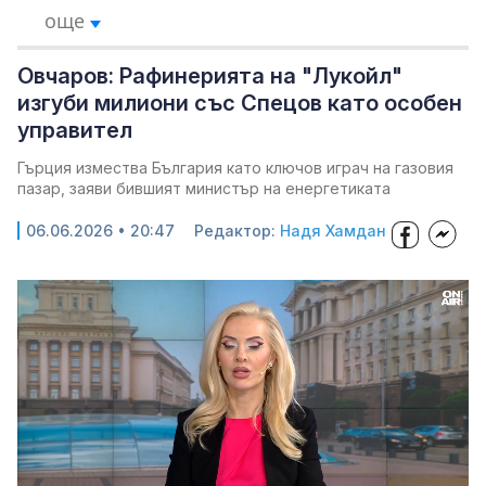
още
Овчаров: Рафинерията на "Лукойл"
изгуби милиони със Спецов като особен
управител
Гърция измества България като ключов играч на газовия
пазар, заяви бившият министър на енергетиката
06.06.2026 • 20:47
Редактор:
Надя Хамдан