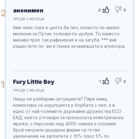
анонимен
2
0
0
ПРЕДИ 2 МЕСЕЦА
Ами нали това е целта бе пич, колкото по-малко
милиони за Путин толкова по-добре. То каквото
минава през тая рафинерия е на загуба. *** вий
рашистите по- ви е грижа за мамашата и агресора.
Fury Little Boy
1
1
0
ПРЕДИ 2 МЕСЕЦА
Нещо не разбирам ситуацията? Пари няма,
коментира се корупцията и борбата с нея, а в
едно от най-големите държавни дружества ЕСО
ЕАД, което отговаря за преносната електрическа
мрежа, с персонал над 4000 човека и огромен
брой ненужни дъщерни фирми се готви
увеличение на заплатите с 10% плюс 5% по