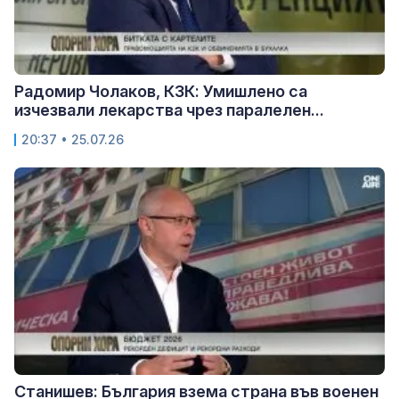
Радомир Чолаков, КЗК: Умишлено са
изчезвали лекарства чрез паралелен...
20:37 • 25.07.26
Станишев: България взема страна във военен