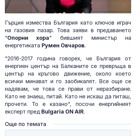
Loaded
:
Unmute
5.30%
Гърция измества България като ключов играч
на газовия пазар. Това заяви в предаването
"
Опорни хора
" бившият министър на
енергетиката
Румен Овчаров
.
"2016-2017 година говорех, че България от
енергиен център на Балканите се превръща в
център на кръгово движение, около което
всички минават и го заобикалят. Все още се
надявам, че това се прави от неразбиране.
Като не знаеш, питай. Като не искаш да питаш,
прочети. То е казано", посочи енергийният
експерт пред
Bulgaria ON AIR
.
Още по темата