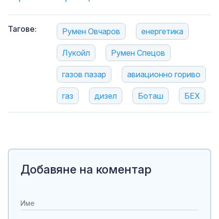
Тагове:
Румен Овчаров
енергетика
Лукойл
Румен Спецов
газов пазар
авиационно гориво
газ
дизел
Боташ
БЕХ
Добавяне на коментар