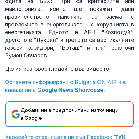
одита на БЕХ: "Три са критериите или
майлстоните, които ще покажат дали
правителството наистина се заема с
проблемите в енергетиката - с корупцията в
енергетиката. Едното е АЕЦ "Козлодуй",
другото е "Лукойл" и третото са вертикалните
газови коридори, "Боташ" и т.н.", заключи
Румен Овчаров.
Целия разговор гледайте във видеото.
Останете информирани с Bulgaria ON AIR и в
канала ни в
Google News Showcase.
Добави ни в предпочитани източници
→
в Google
Харесайте страницата ни във Facebook
ТУК