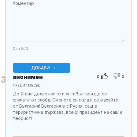
0
от 500
ДОБАВИ
анонимен
3
0
0
ПРЕДИ 1 МЕСЕЦ
До 2: вие доларжиите и антибългари ще се
спукате от злоба. Сменете си пола и се махайте
от България! България е с Русия! сащ е
териристична държава, всеки президент на сащ е
теорист!