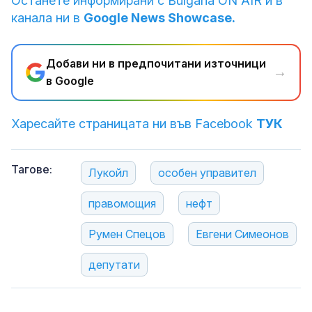
Останете информирани с Bulgaria ON AIR и в
канала ни в
Google News Showcase.
Добави ни в предпочитани източници
→
в Google
Харесайте страницата ни във Facebook
ТУК
Тагове:
Лукойл
особен управител
правомощия
нефт
Румен Спецов
Евгени Симеонов
депутати