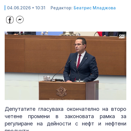
04.06.2026 • 10:31
Редактор:
Беатрис Младжова
Loaded
:
Unmute
100.00%
Депутатите гласуваха окончателно на второ
четене промени в законовата рамка за
регулиране на дейности с нефт и нефтени
продукти.