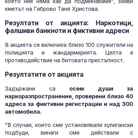
което ние няма как да подминаваме", заяви
кметът на Габрово Таня Христова.
Резултати от акцията: Наркотици,
фалшиви банкноти и фиктивни адреси
В акцията се включиха близо 100 служители на
полицията и жандармерията. Целта е
противодействие на битовата престъпност.
Резултатите от акцията
Задържани са
осем души за
наркоразпространение, проверени близо 40
адреса за фиктивни регистрации и над 300
автомобила.
"В случаи, които сме установявали хулигански
подбуди, винаги сме действали с