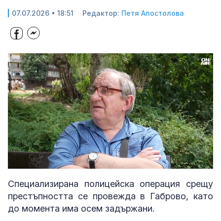
07.07.2026 • 18:51
Редактор:
Петя Апостолова
Loaded
:
Unmute
31.07%
Специализирана полицейска операция срещу
престъпността се провежда в Габрово, като
до момента има осем задържани.