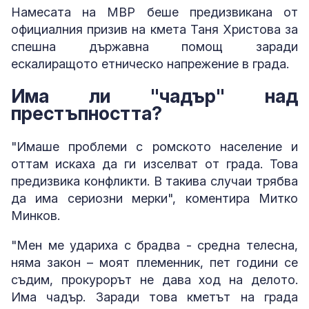
Намесата на МВР беше предизвикана от
официалния призив на кмета Таня Христова за
спешна държавна помощ заради
ескалиращото етническо напрежение в града.
Има ли "чадър" над
престъпността?
"Имаше проблеми с ромското население и
оттам искаха да ги изселват от града. Това
предизвика конфликти. В такива случаи трябва
да има сериозни мерки", коментира Митко
Минков.
"Мен ме удариха с брадва - средна телесна,
няма закон – моят племенник, пет години се
съдим, прокурорът не дава ход на делото.
Има чадър. Заради това кметът на града