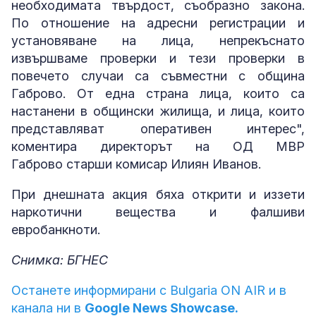
необходимата твърдост, съобразно закона.
По отношение на адресни регистрации и
установяване на лица, непрекъснато
извършваме проверки и тези проверки в
повечето случаи са съвместни с община
Габрово. От една страна лица, които са
настанени в общински жилища, и лица, които
представляват оперативен интерес",
коментира директорът на ОД МВР
Габрово старши комисар Илиян Иванов.
При днешната акция бяха открити и иззети
наркотични вещества и фалшиви
евробанкноти.
Снимка: БГНЕС
Останете информирани с Bulgaria ON AIR и в
канала ни в
Google News Showcase.