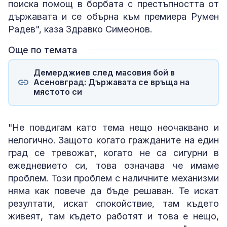
поиска помощ в борбата с престъпността от
държавата и се обърна към премиера Румен
Радев", каза Здравко Симеонов.
Още по темата
Демерджиев след масовия бой в
Асеновград: Държавата се връща на
мястото си
"Не повдигам като тема нещо неочаквано и
нелогично. Защото когато гражданите на един
град се тревожат, когато не са сигурни в
ежедневието си, това означава че имаме
проблем. Този проблем с наличните механизми
няма как повече да бъде решаван. Те искат
резултати, искат спокойствие, там където
живеят, там където работят и това е нещо,