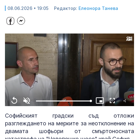
08.06.2026 • 19:05
Редактор:
Елеонора Танева
Share
Loaded
:
Replay
Unmute
Picture-
Fullscreen
100.00%
in-
Picture
Софийският градски съд отложи
разглеждането на мерките за неотклонение на
двамата шофьори от смъртоносната
катастрофа на "Челопешко шосе" край София.