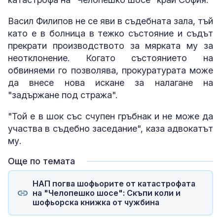
Васил Филипов не се яви в съдебната зала, тъй
като е в болница в тежко състояние и съдът
прекрати производството за мярката му за
неотклонение. Когато състоянието на
обвиняеми го позволява, прокуратурата може
да внесе нова искане за налагане на
"задържане под стража".
"Той е в шок със счупен гръбнак и не може да
участва в съдебно заседание", каза адвокатът
му.
Още по темата
НАП погва шофьорите от катастрофата
на "Челопешко шосе": Скъпи коли и
шофьорска книжка от чужбина