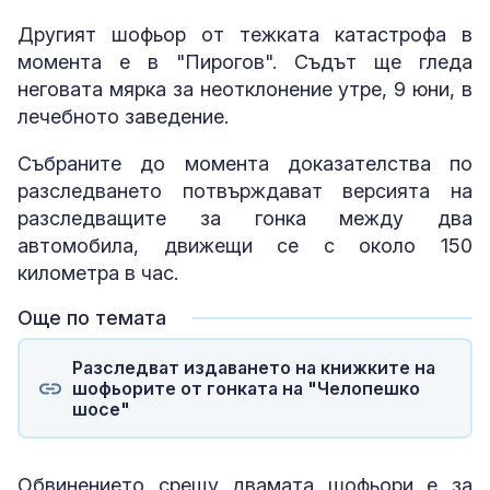
Другият шофьор от тежката катастрофа в
момента е в "Пирогов". Съдът ще гледа
неговата мярка за неотклонение утре, 9 юни, в
лечебното заведение.
Събраните до момента доказателства по
разследването потвърждават версията на
разследващите за гонка между два
автомобила, движещи се с около 150
километра в час.
Още по темата
Разследват издаването на книжките на
шофьорите от гонката на "Челопешко
шосе"
Обвинението срещу двамата шофьори е за