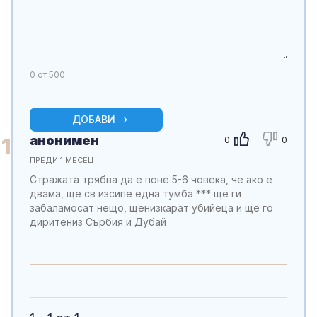
0
от 500
ДОБАВИ
анонимен
1
0
0
ПРЕДИ 1 МЕСЕЦ
Стражата трябва да е поне 5-6 човека, че ако е
двама, ще св изсипе една тумба *** ще ги
забаламосат нещо, щенизкарат убийеца и ще го
диритениз Сърбия и Дубай