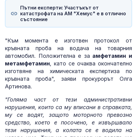
Пътни експерти: Участъкът от
катастрофата на АМ "Хемус" е в отлично
състояние
"Към момента е изготвен протокол от
кръвната проба на водача на товарния
автомобил. Положителна е за
амфетамин и
метамфетамин
, като се очаква окончателно
изготвяне на химическата експертиза по
кръвната проба", заяви прокурорът Олга
Артинова.
"Голяма част от тези административни
нарушения, които са му вписани в справката,
му се водят, защото моторното превозно
средство, което е посочено, е извършвало
тези нарушения, а колата се е водила на