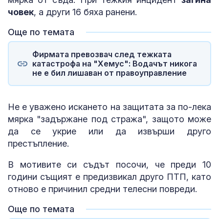
човек
, а други 16 бяха ранени.
Още по темата
Фирмата превозвач след тежката
катастрофа на "Хемус": Водачът никога
не е бил лишаван от правоуправление
Не е уважено искането на защитата за по-лека
мярка "задържане под стража", защото може
да се укрие или да извърши друго
престъпление.
В мотивите си съдът посочи, че преди 10
години същият е предизвикал друго ПТП, като
отново е причинил средни телесни повреди.
Още по темата