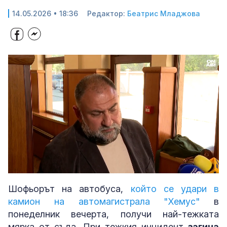
14.05.2026 • 18:36
Редактор:
Беатрис Младжова
Loaded
:
Unmute
90.50%
Шофьорът на автобуса,
който се удари в
камион на автомагистрала "Хемус"
в
понеделник вечерта, получи най-тежката
мярка от съда. При тежкия инцидент
загина