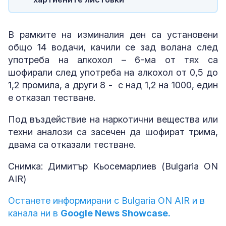
В рамките на изминалия ден са установени
общо 14 водачи, качили се зад волана след
употреба на алкохол – 6-ма от тях са
шофирали след употреба на алкохол от 0,5 до
1,2 промила, а други 8 - с над 1,2 на 1000, един
е отказал тестване.
Под въздействие на наркотични вещества или
техни аналози са засечен да шофират трима,
двама са отказали тестване.
Снимка: Димитър Кьосемарлиев (Bulgaria ON
AIR)
Останете информирани с Bulgaria ON AIR и в
канала ни в
Google News Showcase.