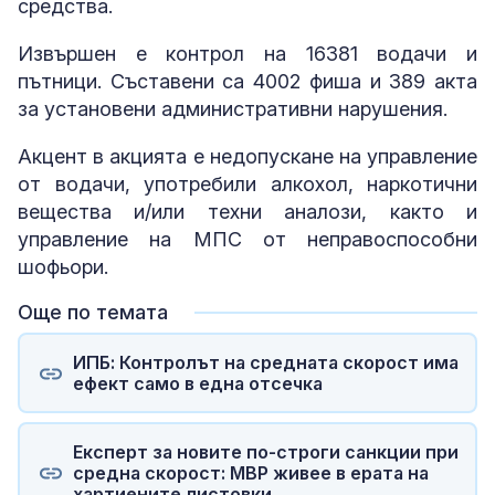
средства.
Извършен е контрол на 16381 водачи и
пътници. Съставени са 4002 фиша и 389 акта
за установени административни нарушения.
Акцент в акцията е недопускане на управление
от водачи, употребили алкохол, наркотични
вещества и/или техни аналози, както и
управление на МПС от неправоспособни
шофьори.
Още по темата
ИПБ: Контролът на средната скорост има
ефект само в една отсечка
Експерт за новите по-строги санкции при
средна скорост: МВР живее в ерата на
хартиените листовки