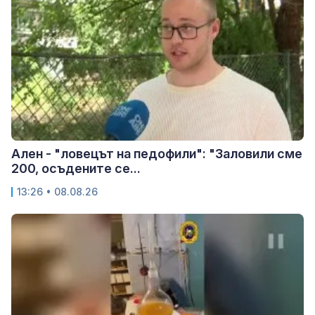
Ален - "ловецът на педофили": "Заловили сме
200, осъдените се...
13:26 • 08.08.26