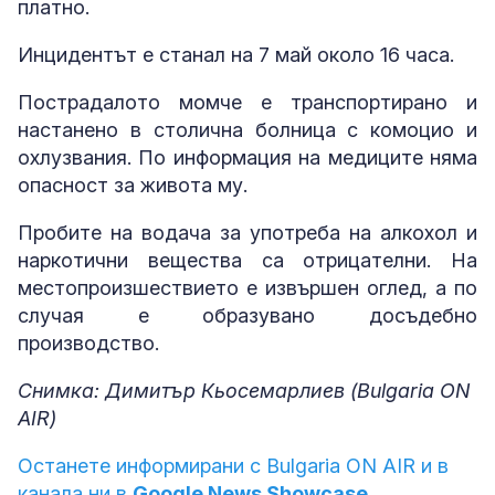
платно.
Инцидентът е станал на 7 май около 16 часа.
Пострадалото момче е транспортирано и
настанено в столична болница с комоцио и
охлузвания. По информация на медиците няма
опасност за живота му.
Пробите на водача за употреба на алкохол и
наркотични вещества са отрицателни. На
местопроизшествието е извършен оглед, а по
случая е образувано досъдебно
производство.
Снимка: Димитър Кьосемарлиев (Bulgaria ON
AIR)
Останете информирани с Bulgaria ON AIR и в
канала ни в
Google News Showcase.