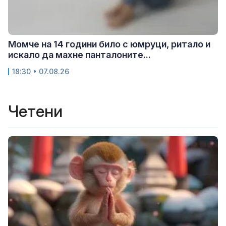
Момче на 14 години било с юмруци, ритало и
искало да махне панталоните...
18:30 • 07.08.26
Четени