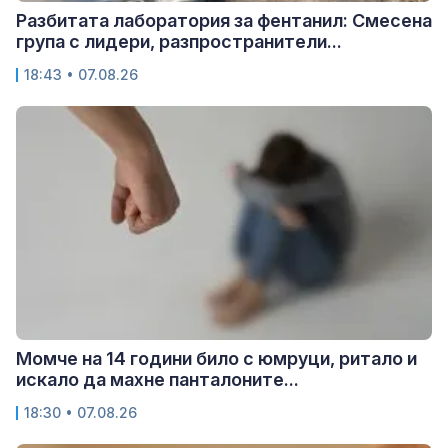
Разбитата лаборатория за фентанил: Смесена
група с лидери, разпространители...
18:43 • 07.08.26
Момче на 14 години било с юмруци, ритало и
искало да махне панталоните...
18:30 • 07.08.26