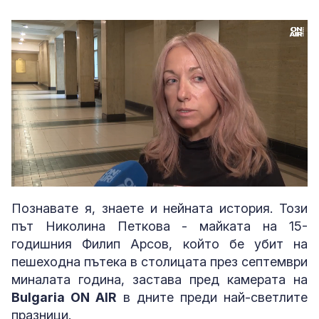
Loaded
:
Unmute
44.19%
Познавате я, знаете и нейната история. Този
път Николина Петкова - майката на 15-
годишния Филип Арсов, който бе убит на
пешеходна пътека в столицата през септември
миналата година, застава пред камерата на
Bulgaria ON AIR
в дните преди най-светлите
празници.