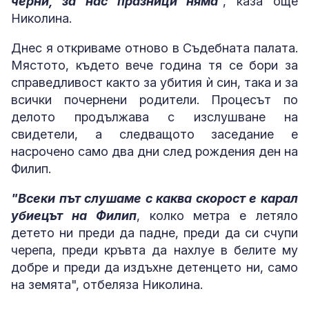
черни, за нас празници няма
", каза още
Николина.
Днес я откриваме отново в Съдебната палата.
Мястото, където вече година тя се бори за
справедливост както за убития ѝ син, така и за
всички почернени родители. Процесът по
делото продължава с изслушване на
свидетели, а следващото заседание е
насрочено само два дни след рождения ден на
Филип.
"Всеки път слушаме с каква скорост е карал
убиецът на Филип
, колко метра е летяло
детето ни преди да падне, преди да си счупи
черепа, преди кръвта да нахлуе в белите му
добре и преди да издъхне детенцето ни, само
на земята", отбеляза Николина.