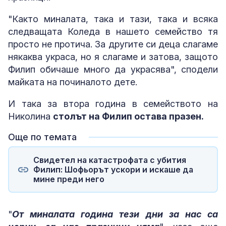
"Както миналата, така и тази, така и всяка
следващата Коледа в нашето семейство тя
просто не протича. За другите си деца слагаме
някаква украса, но я слагаме и затова, защото
Филип обичаше много да украсява", сподели
майката на починалото дете.
И така за втора година в семейството на
Николина
столът на Филип остава празен.
Още по темата
Свидетел на катастрофата с убития
Филип: Шофьорът ускори и искаше да
мине преди него
"
От миналата година тези дни за нас са