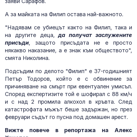
заяви Сарафов.
А за майката на Филип остава най-важното.
"Надявам се убиецът както на Филип, така и
на другите деца,
да получат заслужените
присъди
, защото присъдата не е просто
някакво наказание, а е знак към обществото",
смята Николина.
Подсъдим по делото "Филип" е 37-годишният
Петър Тодоров, който е с обвинение за
причиняване на смърт при евентуален умисъл.
Според експертизите той е шофирал с 88 км/ч
и с над 2 промила алкохол в кръвта. След
катастрофата мъжът беше задържан, но през
февруари съдът го пусна под домашен арест.
Вижте повече в репортажа на Алекс