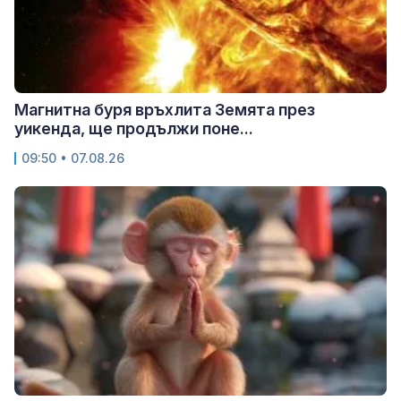
Магнитна буря връхлита Земята през
уикенда, ще продължи поне...
09:50 • 07.08.26