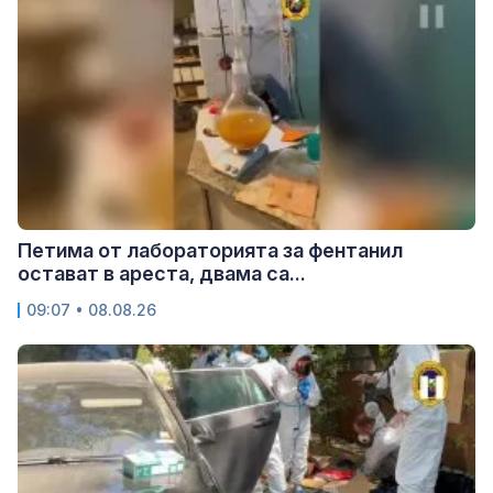
Петима от лабораторията за фентанил
остават в ареста, двама са...
09:07 • 08.08.26