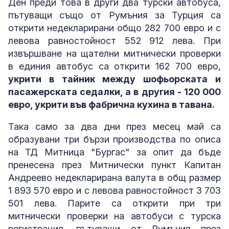
Ден преди това в други два турски автобуса,
пътуващи също от Румъния за Турция са
открити недекларирани общо 282 700 евро и с
левова равностойност 552 912 лева. При
извършване на щателни митнически проверки
в единия автобус са открити 162 700 евро,
укрити в тайник между шофьорската и
пасажерската седалки, а в другия - 120 000
евро, укрити във фабрична кухина в тавана.
Така само за два дни през месец май са
образувани три бързи производства по описа
на ТД Митница "Бургас" за опит да бъде
пренесена през Митнически пункт Капитан
Андреево недекларирана валута в общ размер
1 893 570 евро и с левова равностойност 3 703
501 лева. Парите са открити при три
митнически проверки на автобуси с турска
регистрация, пътуващи от Румъния през