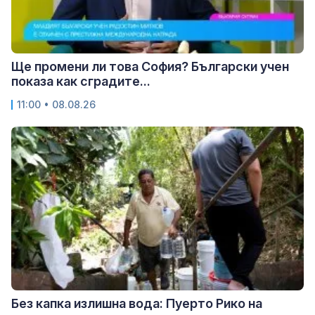
Ще промени ли това София? Български учен
показа как сградите...
11:00 • 08.08.26
Без капка излишна вода: Пуерто Рико на