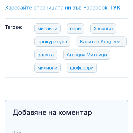
Харесайте страницата ни във Facebook
ТУК
Тагове:
митници
пари
Хасково
прокуратура
Капитан Андреево
валута
Агенция Митници
милиони
шофьорри
Добавяне на коментар