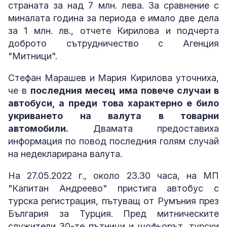
страната за над 7 млн. лева. За сравнение с
миналата година за периода е имало две дела
за 1 млн. лв., отчете Кирилова и подчерта
доброто сътрудничество с Агенция
"Митници".
Стефан Марашев и Мария Кирилова уточниха,
че в
последния месец има повече случаи в
автобуси, а преди това характерно е било
укриването на валута в товарни
автомобили.
Двамата предоставиха
информация по повод последния голям случай
на недекларирана валута.
На 27.05.2022 г., около 23.30 часа, на МП
"Капитан Андреево" пристига автобус с
турска регистрация, пътуващ от Румъния през
България за Турция. Пред митническите
служители 30-те пътници и шофьорът, турски