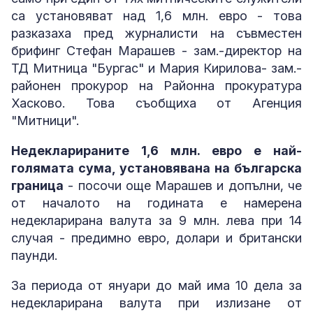
са установяват над 1,6 млн. евро - това
разказаха пред журналисти на съвместен
брифинг Стефан Марашев - зам.-директор на
ТД Митница "Бургас" и Мария Кирилова- зам.-
районен прокурор на Районна прокуратура
Хасково. Това съобщиха от Агенция
"Митници".
Недекларираните 1,6 млн. евро е най-
голямата сума, установявана на българска
граница
- посочи още Марашев и допълни, че
от началото на годината е намерена
недекларирана валута за 9 млн. лева при 14
случая - предимно евро, долари и британски
паунди.
За периода от януари до май има 10 дела за
недекларирана валута при излизане от