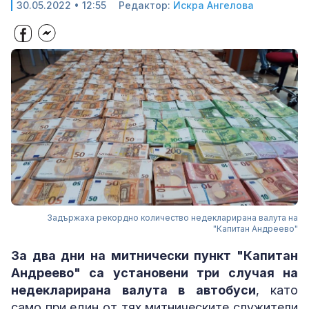
30.05.2022 • 12:55
Редактор:
Искра Ангелова
Задържаха рекордно количество недекларирана валута на
"Капитан Андреево"
За два дни на митнически пункт "Капитан
Андреево" са установени три случая на
недекларирана валута в автобуси
, като
само при един от тях митническите служители