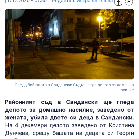
17.12.2020 • 07:50
Редактор:
Искра Ангелова
След убийството в Сандански: Съдът гледа делото за домашно
насилие
Районният съд в Сандански ще гледа
делото за домашно насилие, заведено от
жената, убила двете си деца в Сандански.
На 4 декември делото заведено от Кристина
Дунчева, срещу бащата на децата си Георги