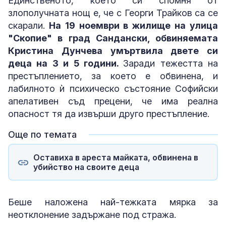
Единственото, което си спомня от
злополучната нощ е, че с Георги Трайков са се
скарали.
На 19 ноември в жилище на улица
"Скопие" в град Сандански, обвиняемата
Кристина Дунчева умъртвила двете си
деца на 3 и 5 години.
Заради тежестта на
престъплението, за което е обвинена, и
лабилното ѝ психическо състояние Софийски
апелативен съд прецени, че има реална
опасност тя да извърши друго престъпление.
Още по темата
Оставиха в ареста майката, обвинена в
убийство на своите деца
Беше наложена най-тежката мярка за
неотклонение задържане под стража.