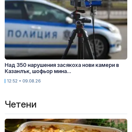
Над 350 нарушения засякоха нови камери в
Казанлък, шофьор мина...
12:52 • 09.08.26
Четени