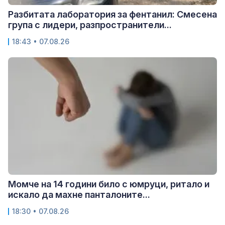
Разбитата лаборатория за фентанил: Смесена
група с лидери, разпространители...
18:43 • 07.08.26
Момче на 14 години било с юмруци, ритало и
искало да махне панталоните...
18:30 • 07.08.26