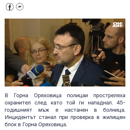
Loaded
:
Unmute
81.08%
В Горна Оряховица полицаи простреляха
охранител след като той ги нападнал. 45-
годишният мъж е настанен в болница.
Инцидентът станал при проверка в жилищен
блок в Горна Оряховица.