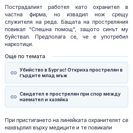
Пострадалият работел като охранител в
частна фирма, но извадил нож срещу
служителя на реда. Бащата на простреляния
повикал "Спешна помощ", защото синът му
буйствал. Предполага се, че е употребил
наркотици.
Още по темата
Убийство в Бургас! Откриха прострелян в
гърдите млад мъж
Свидетел е прострелян при спор между
наемател и хазяйка
При пристигането на линейката охранителят се
нахвърлил върху медиците и те повикали