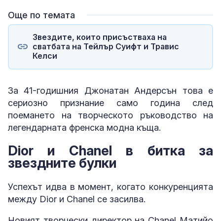
Още по темата
Звездите, които присъстваха на
сватбата на Тейлър Суифт и Травис
Келси
За 41-годишния Джонатан Андерсън това е
сериозно признание само година след
поемането на творческото ръководство на
легендарната френска модна къща.
Dior и Chanel в битка за
звездните булки
Успехът идва в момент, когато конкуренцията
между Dior и Chanel се засилва.
Новият творчески директор на Chanel Матийо