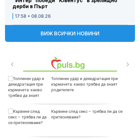
"Интер" победи "Ювентус" в зрелищно
дерби в Пърт
17:58 • 08.08.26
ВИЖ ВСИЧКИ НОВИНИ
Топлинен удар и дехидратация при
кърмачета: какво трябва да знаят
родителите
Кървене след секс – трябва ли да се
притесняваме?