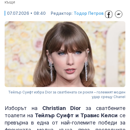
къщи
07.07.2026 • 08:40
Редактор:
Тодор Петров
Тейлър Суифт избра Dior за сватбената си рокля – големият моден
удар срещу Chanel
Изборът на
Christian Dior
за сватбените
тоалети на
Тейлър Суифт и Травис Келси
се
превърна в една от най-големите победи за
френската модна къща през последните