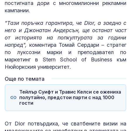
постигната дори с многомилионни рекламни
кампании.
"Тази поръчка гарантира, че Dior, а заедно с
него и Джонатан Андерсън, ще останат част
от историята на попкултурата за години
напред",
коментира Томай Сердари – стратег
по луксозни марки и преподавател по
маркетинг в Stern School of Business към
Нюйоркския университет.
Още по темата
Тейлър Суифт и Травис Келси се ожениха
полутайно, предстои парти с над 1000
гости
От Dior потвърдиха, че сватбените визии на
младоженците са изработени в ателиетата на