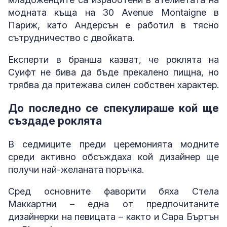
модната къща на 30 Avenue Montaigne в
Париж, като Андерсън е работил в тясно
сътрудничество с двойката.
Експерти в бранша казват, че роклята на
Суифт не бива да бъде прекалено пищна, но
трябва да притежава силен собствен характер.
До последно се спекулираше кой ще
създаде роклята
В седмиците преди церемонията модните
среди активно обсъждаха кой дизайнер ще
получи най-желаната поръчка.
Сред основните фаворити бяха Стела
Маккартни – една от предпочитаните
дизайнерки на певицата – както и Сара Бъртън