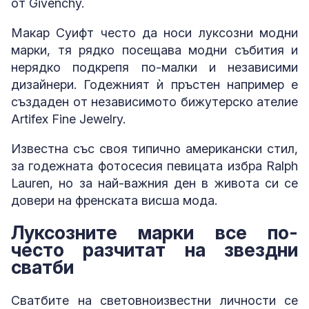
от Givenchy.
Макар Суифт често да носи луксозни модни
марки, тя рядко посещава модни събития и
нерядко подкрепя по-малки и независими
дизайнери. Годежният ѝ пръстен например е
създаден от независимото бижутерско ателие
Artifex Fine Jewelry.
Известна със своя типично американски стил,
за годежната фотосесия певицата избра Ralph
Lauren, но за най-важния ден в живота си се
довери на френската висша мода.
Луксозните марки все по-
често разчитат на звездни
сватби
Сватбите на световноизвестни личности се