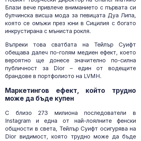
Блази вече привлече вниманието с първата си
булчинска висша мода за певицата Дуа Липа,
която се омъжи през юни в Сицилия с богато
инкрустирана с мъниста рокля.
Въпреки това сватбата на Тейлър Суифт
обещава далеч по-голям медиен ефект, което
вероятно ще донесе значително по-силна
публичност за Dior – един от водещите
брандове в портфолиото на LVMH.
Маркетингов ефект, който трудно
може да бъде купен
С близо 273 милиона последователи в
Instagram и една от най-лоялните фенски
общности в света, Тейлър Суифт осигурява на
Dior видимост, която трудно може да бъде