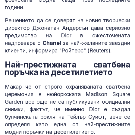
години.
Решението да се доверят на новия творчески
директор Джонатан Андерсън дава сериозно
предимство на Dior в ожесточената
надпревара с
Chanel
за най-желаните звездни
клиенти, информира "Ройтерс" (Reuters).
Най-престижната сватбена
поръчка на десетилетието
Макар че от строго охраняваната сватбена
церемония в нюйоркската Madison Square
Garden все още не са публикувани официални
снимки, фактът, че именно Dior е създал
булчинската рокля на Тейлър Суифт, вече се
определя като една от най-престижните
модни поръчки на десетилетието.