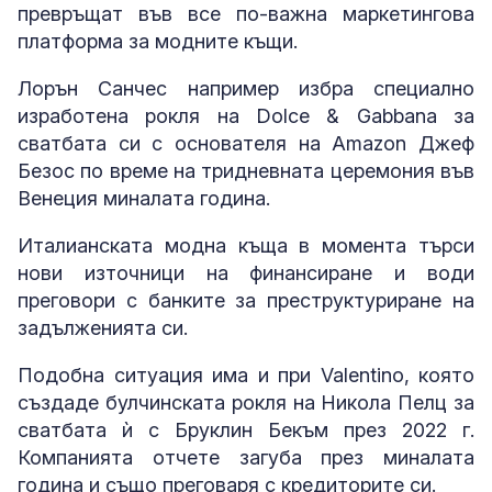
превръщат във все по-важна маркетингова
платформа за модните къщи.
Лорън Санчес например избра специално
изработена рокля на Dolce & Gabbana за
сватбата си с основателя на Amazon Джеф
Безос по време на тридневната церемония във
Венеция миналата година.
Италианската модна къща в момента търси
нови източници на финансиране и води
преговори с банките за преструктуриране на
задълженията си.
Подобна ситуация има и при Valentino, която
създаде булчинската рокля на Никола Пелц за
сватбата ѝ с Бруклин Бекъм през 2022 г.
Компанията отчете загуба през миналата
година и също преговаря с кредиторите си.