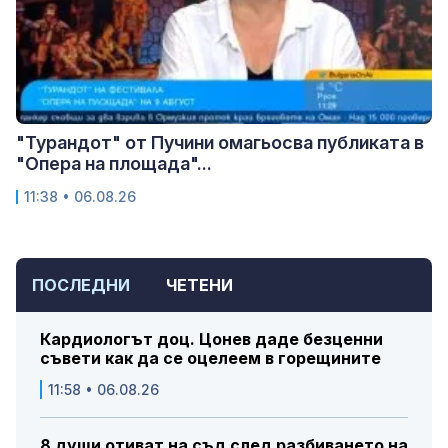
"Турандот" от Пучини омагьосва публиката в
"Опера на площада"...
11:38 • 06.08.26
ПОСЛЕДНИ
ЧЕТЕНИ
Кардиологът доц. Цонев даде безценни
съвети как да се оцелеем в горещините
11:58 • 06.08.26
8 души отиват на съд след разбиването на