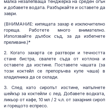
малка незалепваща тенджерка на среден огън
и добавете водата. Разбъркайте и оставете да
заври.
(ВНИМАНИЕ: кипящата захар е изключително
гореща. Работете много внимателно.
Използвайте дълбок съд, за да избегнете
преливане.)*
2. Когато захарта се разтвори и течността
стане бистра, свалете съда от котлона и
оставете да изстине. Поставете чашата (за
този коктейл се препоръчва купе чаша) в
хладилника да се охлади.
3. След като сиропът изстине, напълнете
шейкър за коктейли с лед. Добавете водката,
ликьор от кафе, 10 мл / 2 ч.л. от захарния сироп
и горещото еспресо.