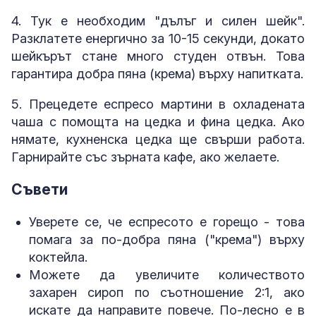
4. Тук е необходим "дълъг и силен шейк".
Разклатете енергично за 10-15 секунди, докато
шейкърът стане много студен отвън. Това
гарантира добра пяна (крема) върху напитката.
5. Прецедете еспресо мартини в охладената
чаша с помощта на цедка и фина цедка. Ако
нямате, кухненска цедка ще свърши работа.
Гарнирайте със зърната кафе, ако желаете.
Съвети
Уверете се, че еспресото е горещо - това
помага за по-добра пяна ("крема") върху
коктейла.
Можете да увеличите количеството
захарен сироп по съотношение 2:1, ако
искате да направите повече. По-лесно е в