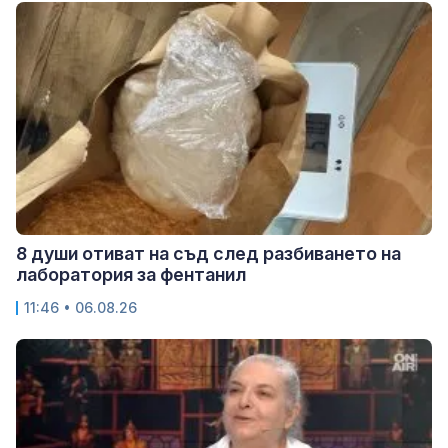
8 души отиват на съд след разбиването на
лаборатория за фентанил
11:46 • 06.08.26