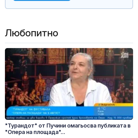
Любопитно
"Турандот" от Пучини омагьосва публиката в
"Опера на площада"...