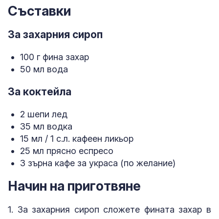
Съставки
За захарния сироп
100 г фина захар
50 мл вода
За коктейла
2 шепи лед
35 мл водка
15 мл / 1 с.л. кафеен ликьор
25 мл прясно еспресо
3 зърна кафе за украса (по желание)
Начин на приготвяне
1. За захарния сироп сложете фината захар в