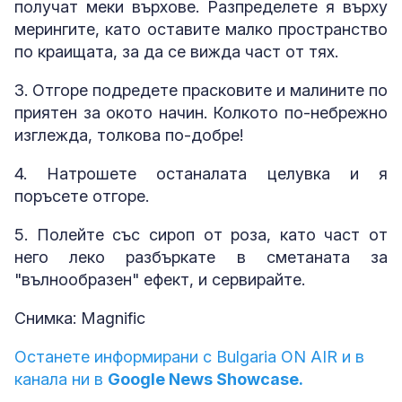
получат меки върхове. Разпределете я върху
мерингите, като оставите малко пространство
по краищата, за да се вижда част от тях.
3. Отгоре подредете прасковите и малините по
приятен за окото начин. Колкото по-небрежно
изглежда, толкова по-добре!
4. Натрошете останалата целувка и я
поръсете отгоре.
5. Полейте със сироп от роза, като част от
него леко разбъркате в сметаната за
"вълнообразен" ефект, и сервирайте.
Снимка: Magnific
Останете информирани с Bulgaria ON AIR и в
канала ни в
Google News Showcase.