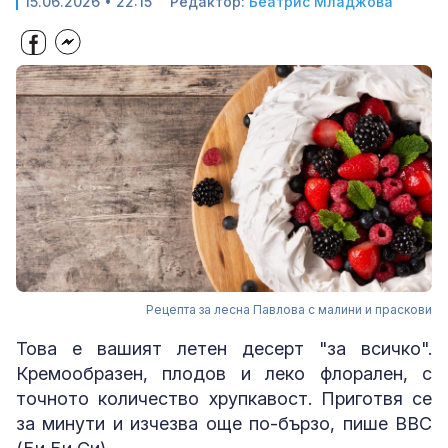
15.06.2026 • 22:15
Редактор:
Беатрис Младжова
Рецепта за лесна Павлова с малини и праскови
Това е вашият летен десерт "за всичко".
Кремообразен, плодов и леко флорален, с
точното количество хрупкавост. Приготвя се
за минути и изчезва още по-бързо, пише BBC