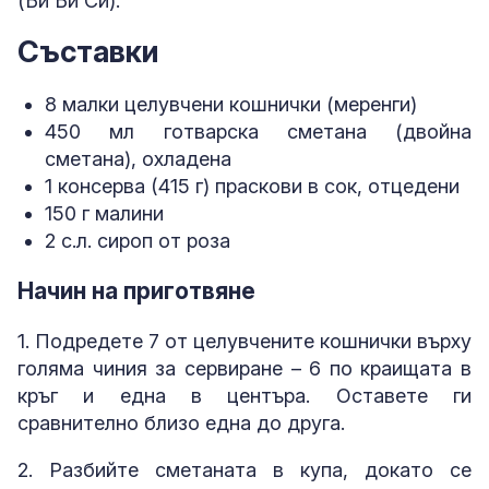
(Би Би Си).
Съставки
8 малки целувчени кошнички (меренги)
450 мл готварска сметана (двойна
сметана), охладена
1 консерва (415 г) праскови в сок, отцедени
150 г малини
2 с.л. сироп от роза
Начин на приготвяне
1. Подредете 7 от целувчените кошнички върху
голяма чиния за сервиране – 6 по краищата в
кръг и една в центъра. Оставете ги
сравнително близо една до друга.
2. Разбийте сметаната в купа, докато се