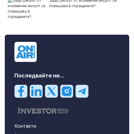
Защо рискът от исхемичен инсулт се
повишава в горещините?
Последвайте ни...
Контакти