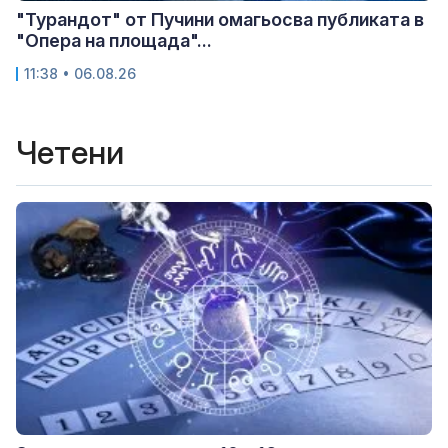
"Турандот" от Пучини омагьосва публиката в
"Опера на площада"...
11:38 • 06.08.26
Четени