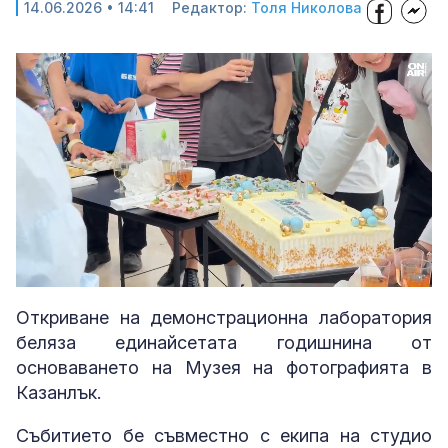
14.06.2026 • 14:41
Редактор:
Толя Николова
Video
Player
is
loading.
Loaded
:
Unmute
19.53%
Откриване на демонстрационна лаборатория
беляза единайсетата годишнина от
основаването на Музея на фотографията в
Казанлък.
Събитието бе съвместно с екипа на студио