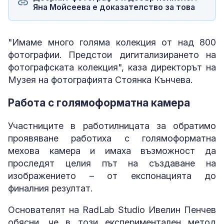
Яна Мойсеева е доказателство за това
"Имаме много голяма колекция от над 800
фотографии. Предстои дигитализирането на
фотографската колекция", каза директорът на
Музея на фотографията Стоянка Кънчева.
Работа с голямоформатна камера
Участниците в работилницата за обратимо
проявяване работиха с голямоформатна
мехова камера и имаха възможност да
проследят целия път на създаване на
изображението – от експонацията до
финалния резултат.
Основателят на RadLab Studio Ивелин Пенчев
обясни, че в този експериментален метод