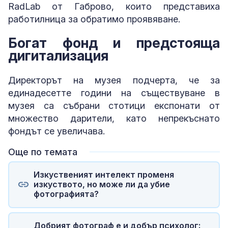
RadLab от Габрово, които представиха
работилница за обратимо проявяване.
Богат фонд и предстояща
дигитализация
Директорът на музея подчерта, че за
единадесетте години на съществуване в
музея са събрани стотици експонати от
множество дарители, като непрекъснато
фондът се увеличава.
Още по темата
Изкуственият интелект променя
изкуството, но може ли да убие
фотографията?
Добрият фотограф е и добър психолог: