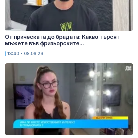
От прическата до брадата: Какво търсят
мъжете във фризьорските...
13:40 • 08.08.26