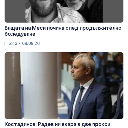
Бащата на Меси почина след продължително
боледуване
15:43 • 08.08.26
Костадинов: Радев ни вкара в две прокси