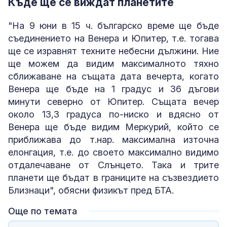
Къде ще се виждат планетите
"На 9 юни в 15 ч. българско време ще бъде
съединението на Венера и Юпитер, т.е. тогава
ще се изравнят техните небесни дължини. Ние
ще можем да видим максималното тяхно
сближаване на същата дата вечерта, когато
Венера ще бъде на 1 градус и 36 дъгови
минути северно от Юпитер. Същата вечер
около 13,3 градуса по-ниско и вдясно от
Венера ще бъде видим Меркурий, който се
приближава до т.нар. максимална източна
елонгация, т.е. до своето максимално видимо
отдалечаване от Слънцето. Така и трите
планети ще бъдат в границите на съзвездието
Близнаци", обясни физикът пред БТА.
Още по темата