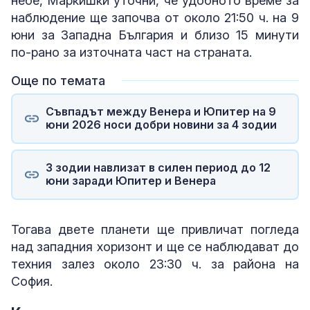
небе, Маркишки уточни, че удобното време за
наблюдение ще започва от около 21:50 ч. на 9
юни за Западна България и близо 15 минути
по-рано за източната част на страната.
Още по темата
Съвпадът между Венера и Юпитер на 9
юни 2026 носи добри новини за 4 зодии
3 зодии навлизат в силен период до 12
юни заради Юпитер и Венера
Тогава двете планети ще привличат погледа
над западния хоризонт и ще се наблюдават до
техния залез около 23:30 ч. за района на
София.