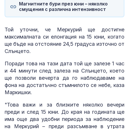
Магнитните бури през юни – няколко
смущения с различна интензивност
Той уточни, че Меркурий ще достигне
максималната си елонгация на 15 юни, когато
ще бъде на отстояние 24,5 градуса източно от
Слънцето.
Поради това на тази дата той ще залезе 1 час
и 44 минути след залеза на Слънцето, което
ще позволи вечерта да го наблюдаваме на
фона на достатъчно стъмнилото се небе, каза
Маркишки.
"Това важи и за близките няколко вечери
преди и след 15 юни. До края на годината ще
има още два удобни периода за наблюдение
на Меркурий – преди разсъмване в утрата