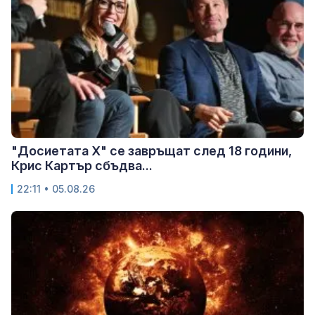
"Досиетата Х" се завръщат след 18 години,
Крис Картър сбъдва...
22:11 • 05.08.26