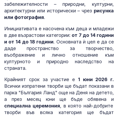
забележителности – природни, културни,
архитектурни или исторически – чрез
рисунка
или фотография
.
Инициативата е насочена към деца и младежи
в две възрастови категории:
от 7 до 14 години
и от 14 до 18 години
. Основната ѝ цел е да се
даде пространство за творчество,
въображение и лично отношение към
културното и природно наследство на
страната.
Крайният срок за участие е
1 юни 2026 г.
Всички изпратени творби ще бъдат показани в
парка "България Ланд" още на Деня на детето,
а през месец юни ще бъде обявена и
специална церемония
, в която най-добрите
творби във всяка категория ще бъдат