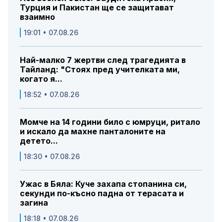
Турция и Пакистан ще се защитават
взаимно
19:01 • 07.08.26
Най-малко 7 жертви след трагедията в
Тайланд: "Стоях пред учителката ми,
когато я...
18:52 • 07.08.26
Момче на 14 години било с юмруци, ритало
и искало да махне панталоните на
детето...
18:30 • 07.08.26
Ужас в Бяла: Куче захапа стопанина си,
секунди по-късно падна от терасата и
загина
18:18 • 07.08.26