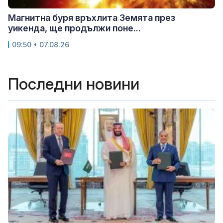
Магнитна буря връхлита Земята през
уикенда, ще продължи поне...
09:50 • 07.08.26
Последни новини