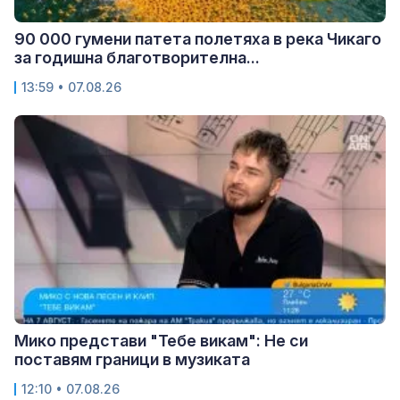
90 000 гумени патета полетяха в река Чикаго
за годишна благотворителна...
13:59 • 07.08.26
Мико представи "Тебе викам": Не си
поставям граници в музиката
12:10 • 07.08.26