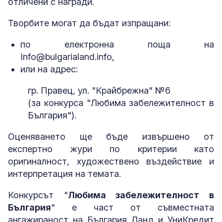
отличени с награди.
Творбите могат да бъдат изпращани:
по електронна поща на
Info@bulgarialand.info,
или на адрес:
гр. Правец, ул. "Крайбрежна" №6
(за конкурса "Любима забележителност в
България").
Оценяването ще бъде извършено от
експертно жури по критерии като
оригиналност, художествено въздействие и
интерпретация на темата.
Конкурсът "
Любима забележителност в
България
" е част от съвместната
ангажираност на България Ланд и УниКредит