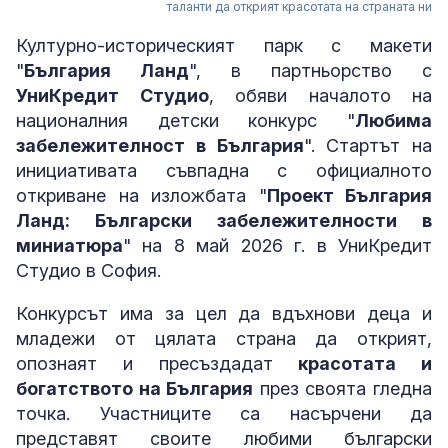
таланти да открият красотата на страната ни
Културно-историческият парк с макети
"
България Ланд
", в партньорство с
УниКредит Студио
, обяви началото на
националния детски конкурс "
Любима
забележителност в България
". Стартът на
инициативата съвпадна с официалното
откриване на изложбата "
Проект България
Ланд: Български забележителности в
миниатюра
" на 8 май 2026 г. в УниКредит
Студио в София.
Конкурсът има за цел да вдъхнови деца и
младежи от цялата страна да открият,
опознаят и пресъздадат
красотата и
богатството на България
през своята гледна
точка. Участниците са насърчени да
представят своите любими български