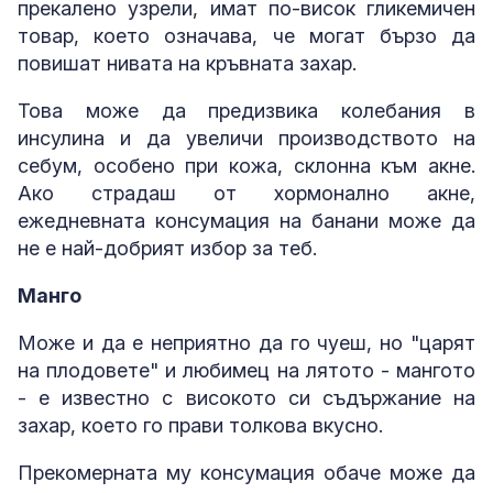
прекалено узрели, имат по-висок гликемичен
товар, което означава, че могат бързо да
повишат нивата на кръвната захар.
Това може да предизвика колебания в
инсулина и да увеличи производството на
себум, особено при кожа, склонна към акне.
Ако страдаш от хормонално акне,
ежедневната консумация на банани може да
не е най-добрият избор за теб.
Манго
Може и да е неприятно да го чуеш, но "царят
на плодовете" и любимец на лятото - мангото
- е известно с високото си съдържание на
захар, което го прави толкова вкусно.
Прекомерната му консумация обаче може да