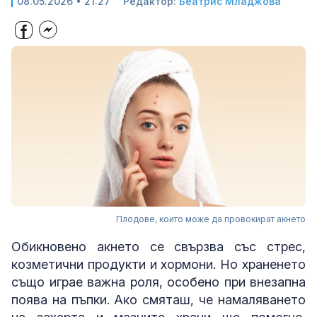
08.05.2026 • 21:27
Редактор:
Беатрис Младжова
Плодове, които може да провокират акнето
Обикновено акнето се свързва със стрес,
козметични продукти и хормони. Но храненето
също играе важна роля, особено при внезапна
поява на пъпки. Ако смяташ, че намаляването