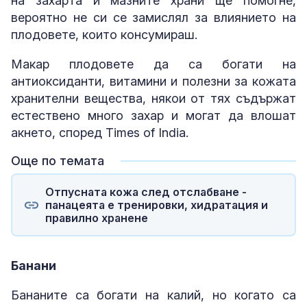
на захарта и мазните храни ще помогне,
вероятно не си се замислял за влиянието на
плодовете, които консумираш.
Макар плодовете да са богати на
антиоксиданти, витамини и полезни за кожата
хранителни вещества, някои от тях съдържат
естествено много захар и могат да влошат
акнето, според Times of India.
Още по темата
Отпусната кожа след отслабване -
панацеята е тренировки, хидратация и
правилно хранене
Банани
Бананите са богати на калий, но когато са