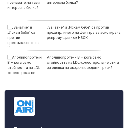
интересна билка?
„Зачатие“ и „Искам бебе“ са против
прехвърлянето на Центъра за асистирана
репродукция към НЗОК
Аполипопротеин B – кога само
стойността на LDL-холестерола не стига
за оценка на сърдечносъдовия риск?