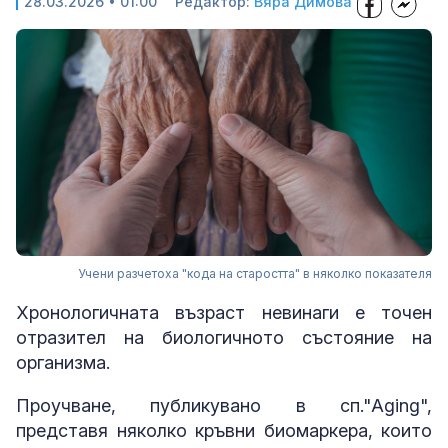
28.03.2026 • 01:00
Редактор:
Вяра Димова
Учени разчетоха "кода на старостта" в няколко показателя
Хронологичната възраст невинаги е точен
отразител на биологичното състояние на
организма.
Проучване, публикувано в сп."Aging",
представя няколко кръвни биомаркера, които