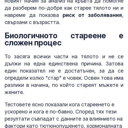
новият начин за анализ на кръвта да помогне
да разберем по-добре как старее тялото ни и
навреме да показва
риск от заболявания
,
свързани с възрастта.
Биологичното стареене е
сложен процес
То засяга всички части на тялото и не се
дължи на една единствена причина. Затова
един показател не е достатъчен, за да се
определи колко "стар" е човек. Освен това има
разлики в начина, по който стареят мъжете и
жените.
Тестовете ясно показали кога стареенето е
ускорено и кога е по-бавно. Според тях тези
резултати съвпадат с данните за влиянието на
фактори като тютюнопушенето, хормоналната