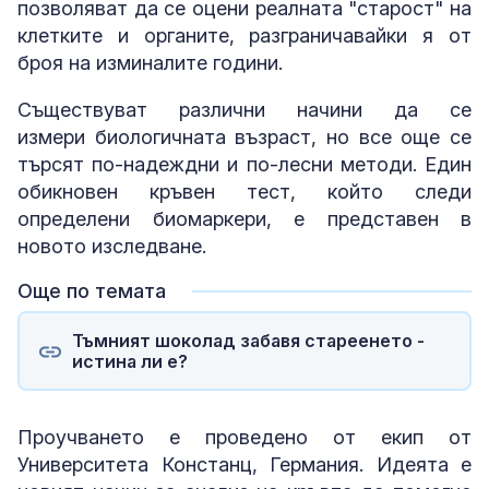
позволяват да се оцени реалната "старост" на
клетките и органите, разграничавайки я от
броя на изминалите години.
Съществуват различни начини да се
измери биологичната възраст, но все още се
търсят по-надеждни и по-лесни методи. Един
обикновен кръвен тест, който следи
определени биомаркери, е представен в
новото изследване.
Още по темата
Тъмният шоколад забавя стареенето -
истина ли е?
Проучването е проведено от екип от
Университета Констанц, Германия. Идеята е