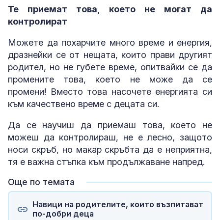
Те приемат това, което не могат да
контролират
Можете да похарчите много време и енергия,
дразнейки се от нещата, които прави другият
родител, но не губете време, опитвайки се да
промените това, което не може да се
промени! Вместо това насочете енергията си
към качествено време с децата си.
Да се научиш да приемаш това, което не
можеш да контролираш, не е лесно, защото
носи скръб, но макар скръбта да е неприятна,
тя е важна стъпка към продължаване напред.
Още по темата
Навици на родителите, които възпитават
по-добри деца