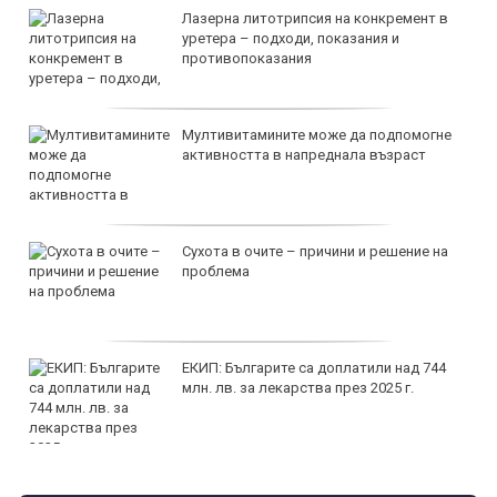
Лазерна литотрипсия на конкремент в
уретера – подходи, показания и
противопоказания
Мултивитамините може да подпомогне
активността в напреднала възраст
Сухота в очите – причини и решение на
проблема
ЕКИП: Българите са доплатили над 744
млн. лв. за лекарства през 2025 г.