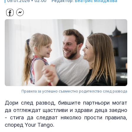
09.01.2026 • 02:00
Редактор:
Беатрис Младжова
Правила за успешно съвместно родителство след развода
Дори след развод, бившите партньори могат
да отглеждат щастливи и здрави деца заедно
- стига да следват няколко прости правила,
според Your Tango.