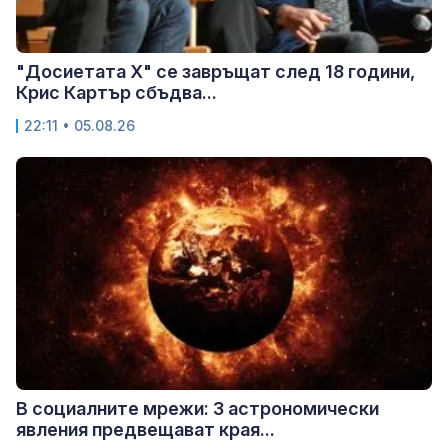
"Досиетата Х" се завръщат след 18 години,
Крис Картър сбъдва...
22:11 • 05.08.26
В социалните мрежи: 3 астрономически
явления предвещават края...