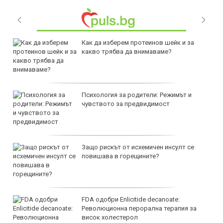
Как да изберем протеинов шейк и за
какво трябва да внимаваме?
Психология за родители: Режимът и
чувството за предвидимост
Защо рискът от исхемичен инсулт се
повишава в горещините?
FDA одобри Еnlicitide decanoate:
Революционна перорална терапия за
висок холестерол