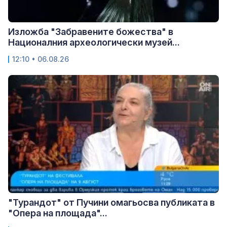
Изложба "Забравените божества" в
Националния археологически музей...
12:10 • 06.08.26
"Турандот" от Пучини омагьосва публиката в
"Опера на площада"...