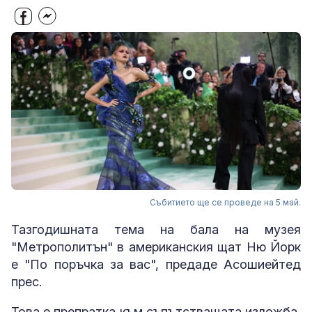
Събитието ще се проведе на 5 май.
Тазгодишната тема на бала на музея
"Метрополитън" в американския щат Ню Йорк
е "По поръчка за вас", предаде Асошиейтед
прес.
Това е препратка към съпътстващата изложба,