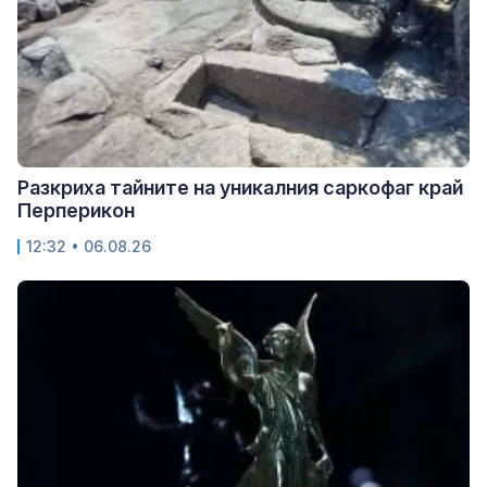
Разкриха тайните на уникалния саркофаг край
Перперикон
12:32 • 06.08.26