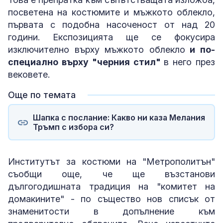
посветена на костюмите и мъжкото облекло,
първата с подобна насоченост от над 20
години. Експозицията ще се фокусира
изключително върху мъжкото облекло
и по-
специално върху "черния стил"
в него през
вековете.
Още по темата
Шапка с послание: Какво ни каза Мелания
Тръмп с избора си?
Институтът за костюми на "Метрополитън"
съобщи още, че ще възстанови
дългогодишната традиция на "комитет на
домакините" - по същество нов списък от
знаменитости в допълнение към