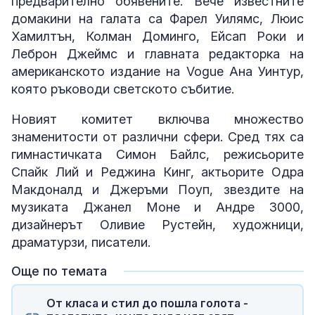
предварително обявените. Вече известните
домакини на галата са Фарел Уилямс, Люис
Хамилтън, Колман Доминго, Ейсап Роки и
Леброн Джеймс и главната редакторка на
американското издание на Vogue Ана Уинтур,
която ръководи светското събитие.
Новият комитет включва множество
знаменитости от различни сфери. Сред тях са
гимнастичката Симон Байлс, режисьорите
Спайк Лий и Реджина Кинг, актьорите Одра
Макдоналд и Джеръми Поуп, звездите на
музиката Джанел Моне и Андре 3000,
дизайнерът Оливие Рустейн, художници,
драматурзи, писатели.
Още по темата
От класа и стил до пошла голота -