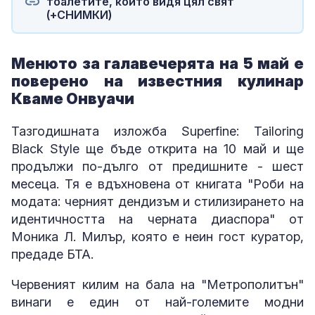
тоалетите, които видя цял свят
(+СНИМКИ)
Менюто за галавечерята на 5 май е
поверено на известния кулинар
Кваме Онвуачи
Тазгодишната изложба Superfine: Tailoring
Black Style ще бъде открита на 10 май и ще
продължи по-дълго от предишните - шест
месеца. Тя е вдъхновена от книгата "Роби на
модата: черният дендизъм и стилизирането на
идентичността на черната диаспора" от
Моника Л. Милър, която е неин гост куратор,
предаде БТА.
Червеният килим на бала на "Метрополитън"
винаги е един от най-големите модни