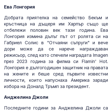
Ева Лонгория
Добрата приятелка на семейство Бекъм и
кръстница на дъщеря им Харпър също ще
отбележи половин век тази година. Ева
Лонгория измина дълъг път от ролята си на
Габриел Солис в "Отчаяни съпруги" и вече
дори може да се нарече награждаван
режисьор, след като спечели наградата Imagen
през 2023 година за филма си Flamin' Hot.
Лонгория е дългогодишен защитник на правата
на жените и беше сред първите известни
личности, които напуснаха Америка заради
избора на Доналд Тръмп за президент.
Анджелина Джоли
Последните години за Анджелина Джоли са