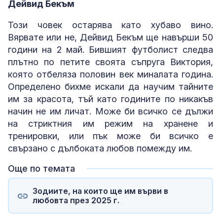
Дейвид Бекъм
Този човек остарява като хубаво вино.
Вярвате или не, Дейвид Бекъм ще навърши 50
години на 2 май. Бившият футболист следва
плътно по петите своята съпруга Виктория,
която отбеляза половин век миналата година.
Определено бихме искали да научим тайните
им за красота, тъй като годините по никакъв
начин не им личат. Може би всичко се дължи
на стриктния им режим на хранене и
тренировки, или пък може би всичко е
свързано с дълбоката любов помежду им.
Още по темата
Зодиите, на които ще им върви в
любовта през 2025 г.