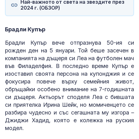
Най-важното от света на звездите през
2024 г. (ОБЗОР)
Брадли Купър
Брадли Купър вече отпразнува 50-ия си
рожден ден на 5 януари. Той беше засечен в
компанията на дъщеря си Леа на футболен мач
във Филаделфия. В последно време Купър е
изоставил своята персона на купонджия и се
фокусира повече върху семейния живот,
обръщайки особено внимание на 7-годишната
си дъщеря. Актьорът споделя Леа с бившата
си приятелка Ирина Шейк, но момиченцето се
разбира чудесно и със сегашната му изгора –
Джиджи Хадид, която е колежка на руския
модел.