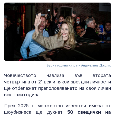
Бурна година изпрати Анджелина Джоли.
Човечеството навлиза във втората
четвъртина от 21 век и някои звездни личности
ще отбележат преполовяването на своя личен
век тази година.
През 2025 г. множество известни имена от
шоубизнеса ще духнат
50 свещички на