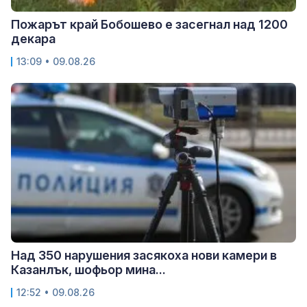
Пожарът край Бобошево е засегнал над 1200
декара
13:09 • 09.08.26
Над 350 нарушения засякоха нови камери в
Казанлък, шофьор мина...
12:52 • 09.08.26