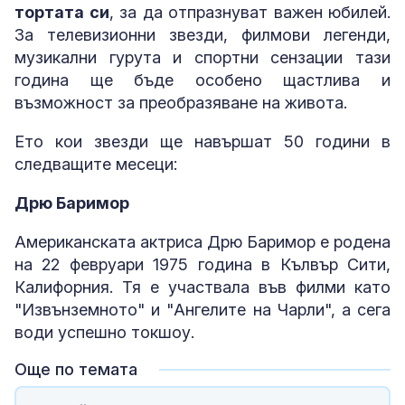
тортата си
, за да отпразнуват важен юбилей.
За телевизионни звезди, филмови легенди,
музикални гурута и спортни сензации тази
година ще бъде особено щастлива и
възможност за преобразяване на живота.
Ето кои звезди ще навършат 50 години в
следващите месеци:
Дрю Баримор
Американската актриса Дрю Баримор е родена
на 22 февруари 1975 година в Кълвър Сити,
Калифорния. Тя е участвала във филми като
"Извънземното" и "Ангелите на Чарли", а сега
води успешно токшоу.
Още по темата