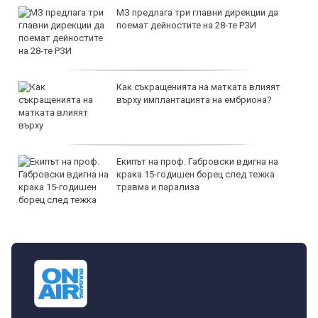
МЗ предлага три главни дирекции да
поемат дейностите на 28-те РЗИ
Как съкращенията на матката влияят
върху имплантацията на ембриона?
Екипът на проф. Габровски вдигна на
крака 15-годишен борец след тежка
травма и парализа