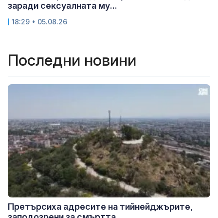
заради сексуалната му...
18:29 • 05.08.26
Последни новини
Претърсиха адресите на тийнейджърите,
заподозрени за смъртта...