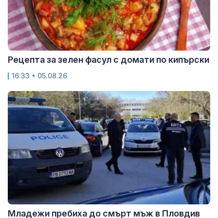
Рецепта за зелен фасул с домати по кипърски
16:33 • 05.08.26
Младежи пребиха до смърт мъж в Пловдив