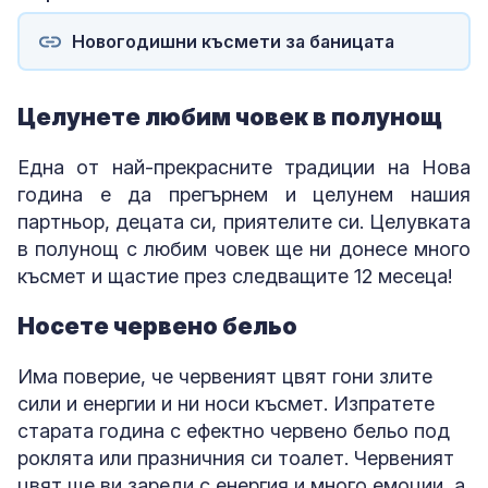
Новогодишни късмети за баницата
Целунете любим човек в полунощ
Една от най-прекрасните традиции на Нова
година е да прегърнем и целунем нашия
партньор, децата си, приятелите си. Целувката
в полунощ с любим човек ще ни донесе много
късмет и щастие през следващите 12 месеца!
Носете червено бельо
Има поверие, че червеният цвят гони злите
сили и енергии и ни носи късмет. Изпратете
старата година с ефектно червено бельо под
роклята или празничния си тоалет. Червеният
цвят ще ви зареди с енергия и много емоции, а