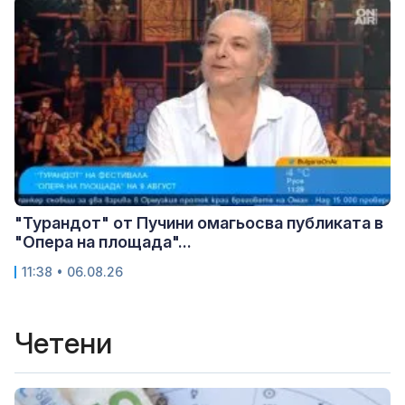
"Турандот" от Пучини омагьосва публиката в
"Опера на площада"...
11:38 • 06.08.26
Четени