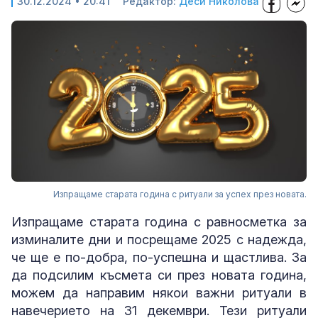
30.12.2024 • 20:41
Редактор:
Деси Николова
Изпращаме старата година с ритуали за успех през новата.
Изпращаме старата година с равносметка за
изминалите дни и посрещаме 2025 с надежда,
че ще е по-добра, по-успешна и щастлива. За
да подсилим късмета си през новата година,
можем да направим някои важни ритуали в
навечерието на 31 декември. Тези ритуали