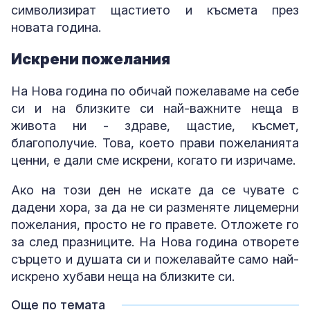
символизират щастието и късмета през
новата година.
Искрени пожелания
На Нова година по обичай пожелаваме на себе
си и на близките си най-важните неща в
живота ни - здраве, щастие, късмет,
благополучие. Това, което прави пожеланията
ценни, е дали сме искрени, когато ги изричаме.
Ако на този ден не искате да се чувате с
дадени хора, за да не си разменяте лицемерни
пожелания, просто не го правете. Отложете го
за след празниците. На Нова година отворете
сърцето и душата си и пожелавайте само най-
искрено хубави неща на близките си.
Още по темата