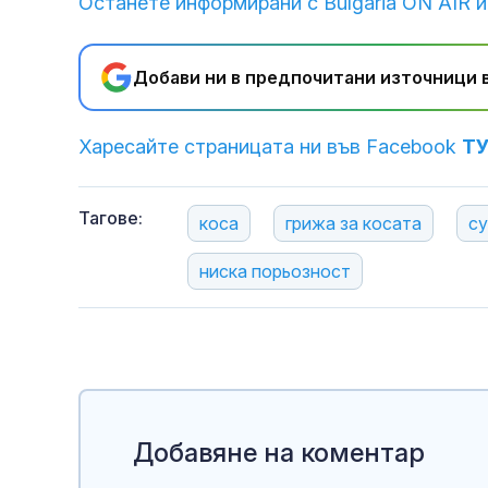
Останете информирани с Bulgaria ON AIR и
Добави ни в предпочитани източници в
Харесайте страницата ни във Facebook
Т
Тагове:
коса
грижа за косата
су
ниска порьозност
Добавяне на коментар