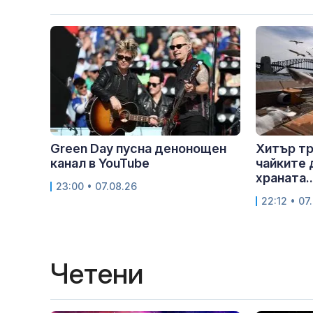
Green Day пусна денонощен
Хитър тр
канал в YouTube
чайките 
храната..
23:00 • 07.08.26
22:12 • 07
Четени