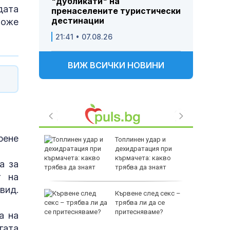
"дубликати" на
дата
пренаселените туристически
дестинации
може
21:41 • 07.08.26
ВИЖ ВСИЧКИ НОВИНИ
рене
зни -
Топлинен удар и
ои за
дехидратация при
кърмачета: какво
а за
трябва да знаят
т на
родителите
вид.
и
Кървене след секс –
ловдив с
трябва ли да се
притесняваме?
а на
гата