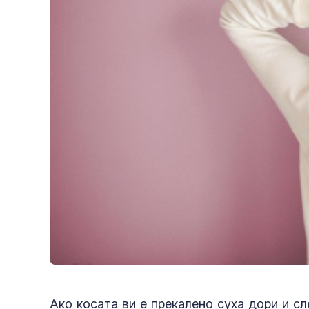
Ако косата ви е прекалено суха дори и с