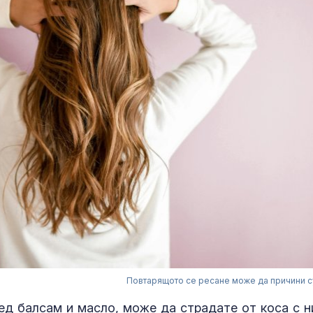
Повтарящото се ресане може да причини с
лед балсам и масло, може да страдате от коса с н