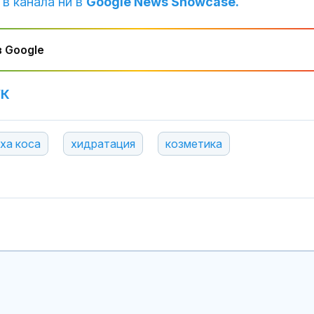
 в канала ни в
Google News Showcase.
 Google
УК
ха коса
хидратация
козметика