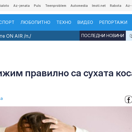
ialoto
Az-jenata
Puls
Teenproblem
Automedia
Imoti.net
Rabota
Az-
СПОРТ
ЛЮБОПИТНО
ТЕХНО
ВИДЕО
РЕПОРТАЖИ
е ON AIR /п./
ПОСЛЕДНИ НОВИНИ
рижим правилно са сухата кос
ва