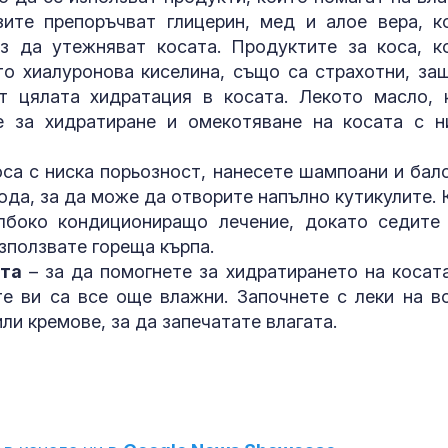
зите препоръчват глицерин, мед и алое вера, к
Завръщането 
ез да утежняват косата. Продуктите за коса, к
на Олимпийск
о хиалуронова киселина, също са страхотни, за
е подкопаван
глобалните с
т цялата хидратация в косата. Лекото масло, 
 за хидратиране и омекотяване на косата с н
Топлес лято 
Клум
оса с ниска порьозност, нанесете шампоани и бал
ода, за да може да отворите напълно кутикулите. 
лбоко кондициониращо лечение, докато седите
използвате гореща кърпа.
ата
– за да помогнете за хидратирането на косата
те ви са все още влажни. Започнете с леки на в
ли кремове, за да запечатате влагата.