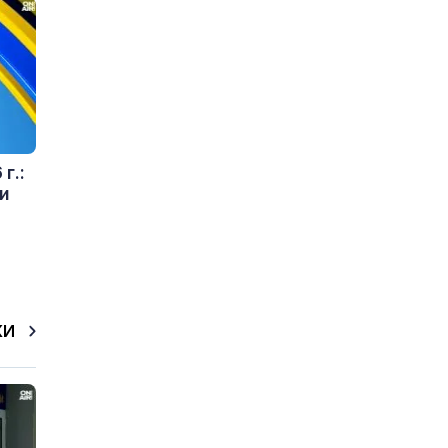
г.:
и
КИ