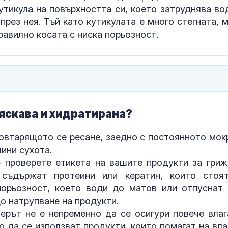
кутикула на повърхността си, което затруднява во
през нея. Тъй като кутикулата е много стегната, 
равилно косата с ниска порьозност.
ляскава и хидратирана?
овтарящото се ресане, заедно с постоянното мок
Венера във Ве
какво предст
чини сухота.
зодиите?
 проверете етикета на вашите продукти за гриж
 съдържат протеини или кератин, които стоя
порьозност, което води до матов или отпуснат 
Левски побед
о натрупване на продукти.
Локомотив П
2:0
ерът не е непременно да се осигури повече влаг
о да се използват продукти, които помагат на вла