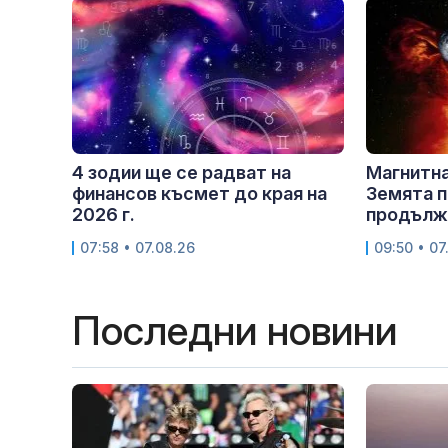
4 зодии ще се радват на
Магнитна
финансов късмет до края на
Земята п
2026 г.
продължи
07:58 • 07.08.26
09:50 • 07
Последни новини