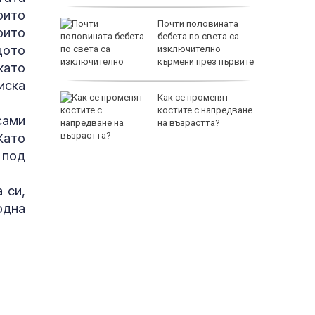
оито
на Русия
Почти половината
оито
ите игри
бебета по света са
щото
е на
изключително
анкции
кърмени през първите
като
шест месеца
иска
за Хайди
Как се променят
костите с напредване
сами
на възрастта?
Като
 под
 си,
одна