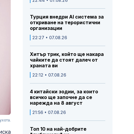
22:44 • 07.08.26
Турция внедри AI система за
откриване на терористични
организации
22:27 • 07.08.26
Хитър трик, който ще накара
чайките да стоят далеч от
храната ви
22:12 • 07.08.26
4 китайски зодии, за които
всичко ще започне да се
нарежда на 8 август
21:56 • 07.08.26
ухота.
Топ 10 на най-добрите
иска