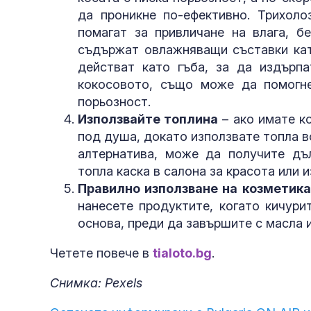
да проникне по-ефективно. Трихоло
помагат за привличане на влага, б
съдържат овлажняващи съставки кат
действат като гъба, за да издърпа
кокосовото, също може да помогне
порьозност.
Използвайте топлина
– ако имате к
под душа, докато използвате топла в
алтернатива, може да получите дъ
топла каска в салона за красота или 
Правилно използване на козметик
нанесете продуктите, когато кичури
основа, преди да завършите с масла и
Четете повече в
tialoto.bg
.
Снимка: Pexels