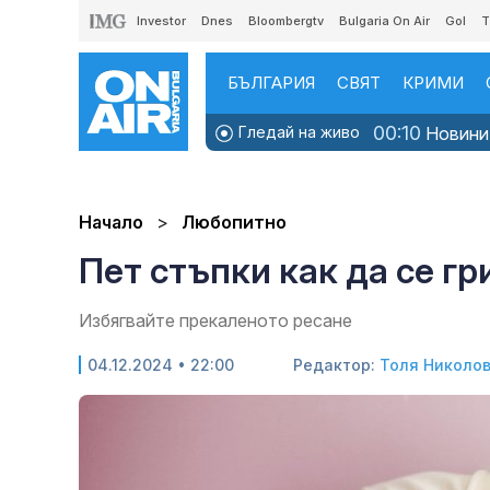
Investor
Dnes
Bloombergtv
Bulgaria On Air
Gol
T
БЪЛГАРИЯ
СВЯТ
КРИМИ
00:10
Гледай на живо
Новинит
Начало
Любопитно
Пет стъпки как да се г
Избягвайте прекаленото ресане
04.12.2024 • 22:00
Редактор:
Толя Николо