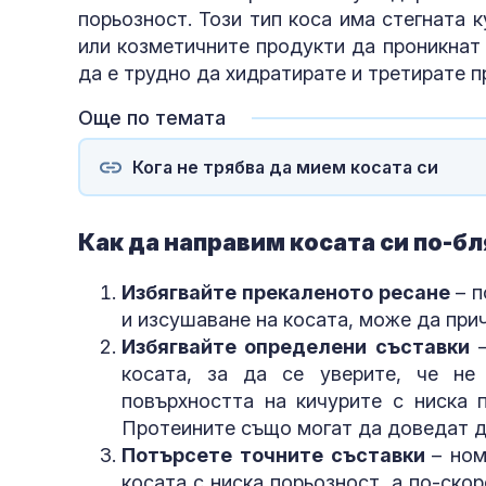
порьозност. Този тип коса има стегната 
или козметичните продукти да проникнат 
да е трудно да хидратирате и третирате п
Още по темата
Кога не трябва да мием косата си
Как да направим косата си по-б
Избягвайте прекаленото ресане
– п
и изсушаване на косата, може да при
Избягвайте определени съставки
–
косата, за да се уверите, че не
повърхността на кичурите с ниска 
Протеините също могат да доведат д
Потърсете точните съставки
– ном
косата с ниска порьозност, а по-скор