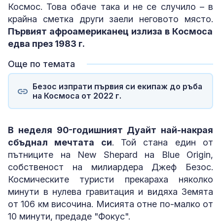
Космос. Това обаче така и не се случило – в
крайна сметка други заели неговото място.
Първият афроамериканец излиза в Космоса
едва през 1983 г.
Още по темата
Безос изпрати първия си екипаж до ръба
на Космоса от 2022 г.
В неделя 90-годишният Дуайт най-накрая
сбъднал мечтата си
. Той стана един от
пътниците на New Shepard на Blue Origin,
собственост на милиардера Джеф Безос.
Космическите туристи прекараха няколко
минути в нулева гравитация и видяха Земята
от 106 км височина. Мисията отне по-малко от
10 минути, предаде "Фокус".