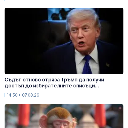
Съдът отново отряза Тръмп да получи
достъп до избирателните списъци...
14:50 • 07.08.26