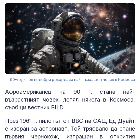
90-годишен подобри рекорда за най-възрастен човек в Космоса
Афроамериканец на 90 г. стана най-
възрастният човек, летял някога в Космоса,
съобщи вестник BILD.
През 1961 г. пилотът от ВВС на САЩ Ед Дуайт
е избран за астронавт. Той трябвало да стане
първия чернокож, изпращан в открития