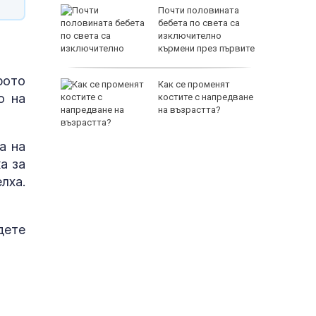
 след
Почти половината
HI: В
бебета по света са
а
изключително
паринг
кърмени през първите
шест месеца
рото
л
Как се променят
о на
нът край
костите с напредване
на възрастта?
а на
а за
лха.
дете