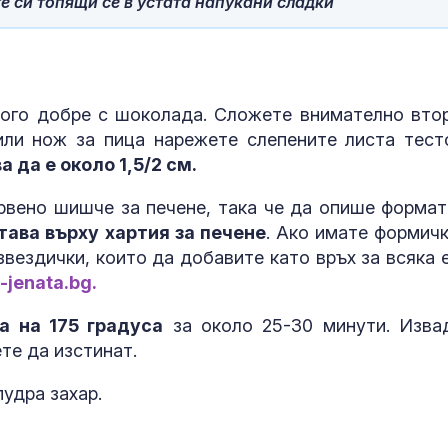
е си топящи се в устата напукани сладки
Даниел Динев
дебюта в SENS
България ням
достатъчно с
партньори
ного добре с шоколада. Сложете внимателно вто
Адмирал Еми
или нож за пица нарежете слепените листа тест
Ефтимов: Дро
Кардам е бил
 да е около 1,5/2 см.
отклонен от
електронна война
рвено шишче за печене, така че да опише формат
тава върху хартия за печене
. Ако имате формичк
вездички, които да добавите като връх за всяка е
-jenata.bg.
а на 175 градуса
за около 25-30 минути. Изва
те да изстинат.
удра захар.