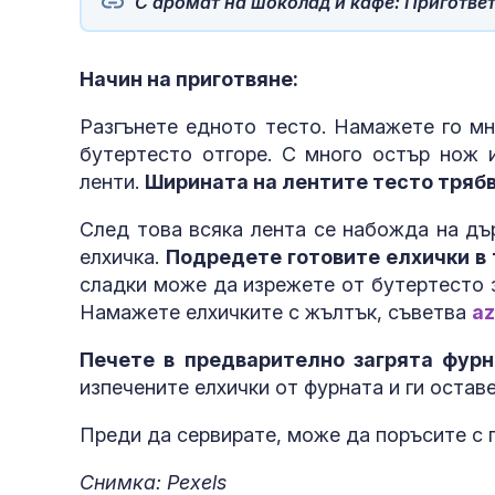
С аромат на шоколад и кафе: Пригответ
Начин на приготвяне:
Разгънете едното тесто. Намажете го м
бутертесто отгоре. С много остър нож 
ленти.
Ширината на лентите тесто трябва
След това всяка лента се набожда на дъ
елхичка.
Подредете готовите елхички в 
сладки може да изрежете от бутертесто з
Намажете елхичките с жълтък, съветва
az
Печете в предварително загрята фурн
изпечените елхички от фурната и ги оставе
Преди да сервирате, може да поръсите с п
Снимка: Pexels