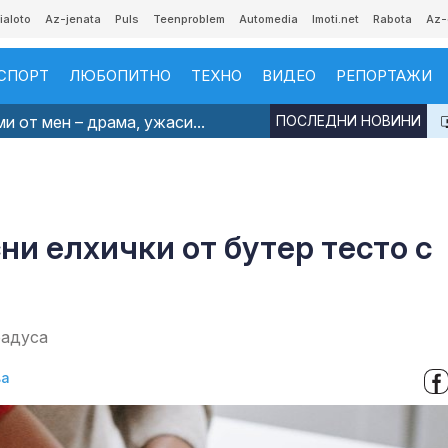
ialoto
Az-jenata
Puls
Teenproblem
Automedia
Imoti.net
Rabota
Az-
СПОРТ
ЛЮБОПИТНО
ТЕХНО
ВИДЕО
РЕПОРТАЖИ
и от мен – драма, ужаси...
ПОСЛЕДНИ НОВИНИ
ни елхички от бутер тесто с
радуса
ва