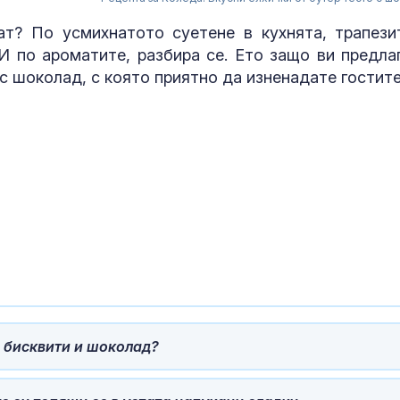
ат? По усмихнатото суетене в кухнята, трапези
И по ароматите, разбира се. Ето защо ви предла
 с шоколад, с която приятно да изненадате гостите
Хакан Фидан:
предложи
мораториум 
бойните дейс
Украйна (ВИДЕО)
Медведев: Ру
спечели, какв
с бисквити и шоколад?
каже фон дер