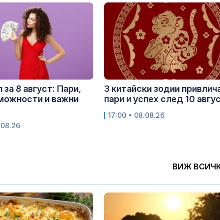
 за 8 август: Пари,
3 китайски зодии привлич
можности и важни
пари и успех след 10 авгу
17:00 • 08.08.26
.08.26
ВИЖ ВСИЧ