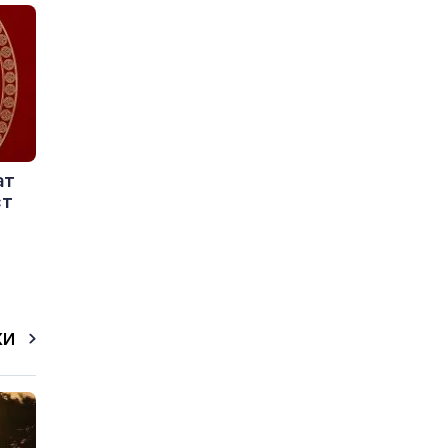
ат
ст
КИ