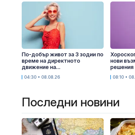
По-добър живот за 3 зодии по
Хороскоп
време на директното
нови въз
движение на...
решения
04:30 • 08.08.26
08:10 • 08
Последни новини