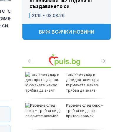
отбелязаха 147 години от
създаването си
те с
21:15 • 08.08.26
гаме
 си.
ВИЖ ВСИЧКИ НОВИНИ
 Турция
Топлинен удар и
дехидратация при
върху
кърмачета: какво
твия в
трябва да знаят
родителите
сия ще
Кървене след секс –
ото и да
трябва ли да се
 Лайен
притесняваме?