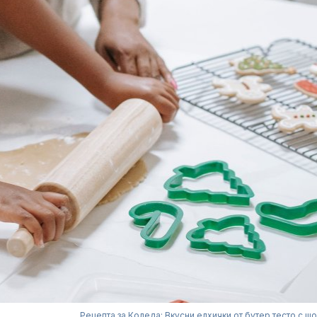
Рецепта за Коледа: Вкусни елхички от бутер тесто с ш