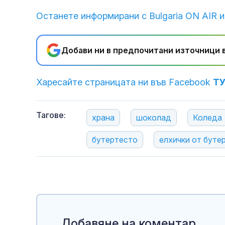
Останете информирани с Bulgaria ON AIR и
Добави ни в предпочитани източници в
Харесайте страницата ни във Facebook
Т
Тагове:
храна
шоколад
Коледа
бутертесто
елхички от буте
Добавяне на коментар