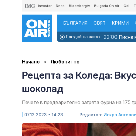
Investor
Dnes
Bloombergtv
Bulgaria On Air
Gol
T
БЪЛГАРИЯ
СВЯТ
КРИМИ
22:00
Гледай на живо
Писна м
Начало
Любопитно
Рецепта за Коледа: Вкус
шоколад
Печете в предварително загрята фурна на 175 г
07.12.2023 • 14:23
Редактор:
Искра Ангело