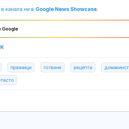
 в канала ни в
Google News Showcase.
 Google
УК
празници
готвене
рецепта
домакинс
ртесто