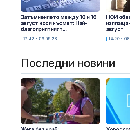
Затъмнението между 10 и 16
НОИ обяв
август носи късмет: Най-
изплащан
благоприятният...
август
12:42 • 06.08.26
14:29 • 06
Последни новини
Жега без край:
Хороскоп 