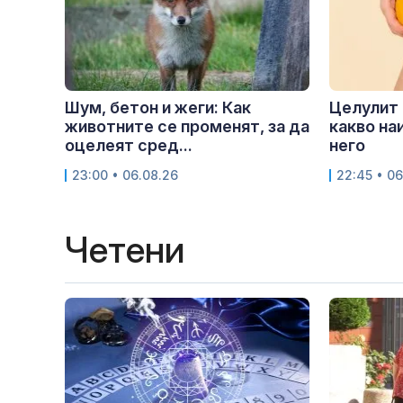
Шум, бетон и жеги: Как
Целулит 
животните се променят, за да
какво на
оцелеят сред...
него
23:00 • 06.08.26
22:45 • 06
Четени