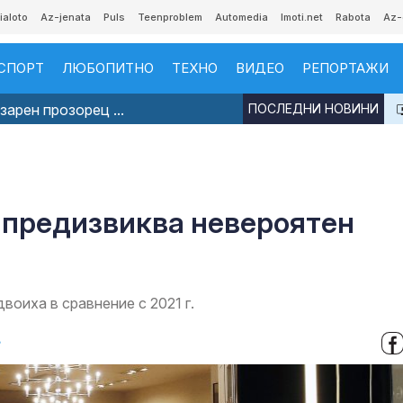
ialoto
Az-jenata
Puls
Teenproblem
Automedia
Imoti.net
Rabota
Az-
СПОРТ
ЛЮБОПИТНО
ТЕХНО
ВИДЕО
РЕПОРТАЖИ
арен прозорец ...
ПОСЛЕДНИ НОВИНИ
 предизвиква невероятен
воиха в сравнение с 2021 г.
в