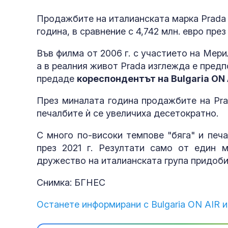
Продажбите на италианската марка Prada в
година, в сравнение с 4,742 млн. евро през 2
Във филма от 2006 г. с участието на Мери
а в реалния живот Prada изглежда е пред
предаде
кореспондентът на Bulgaria ON 
През миналата година продажбите на Prad
печалбите ѝ се увеличиха десетократно.
С много по-високи темпове "бяга" и печа
през 2021 г. Резултати само от един 
дружество на италианската група придоби 
Снимка: БГНЕС
Останете информирани с Bulgaria ON AIR и