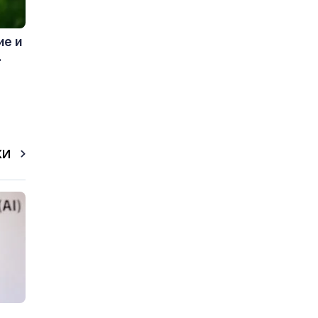
ие и
.
КИ