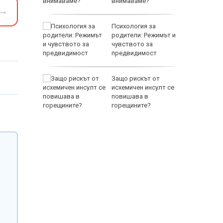
внимаваме?
→
аваме с
Психология за
 писател
родители: Режимът и
налиев
чувството за
предвидимост
EUR
-400
Защо рискът от
ваща се
исхемичен инсулт се
повишава в
лство за
горещините?
800 EUR