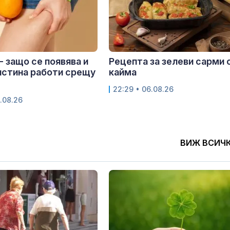
- защо се появява и
Рецепта за зелеви сарми 
истина работи срещу
кайма
22:29 • 06.08.26
.08.26
ВИЖ ВСИЧ