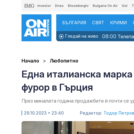
Investor
Dnes
Bloombergtv
Bulgaria On Air
Gol
T
БЪЛГАРИЯ
СВЯТ
КРИМИ
08:00
Гледай на живо
Телепаз
Начало
Любопитно
Една италианска марка
фурор в Гърция
През миналата година продажбите ѝ почти се уд
29.10.2023 • 23:40
Редактор:
Тодор Петро