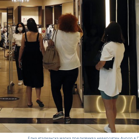
Една италианска марка предизвиква невероятен фурор в 