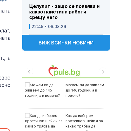
Целулит - защо се появява и
лата
какво наистина работи
срещу него
22:45 • 06.08.26
ла",
ната
ВИЖ ВСИЧКИ НОВИНИ
., а
евро
ерно
ащането
Можем ли да живеем
до 146 години, а и
повече?
но
Как да изберем
места
протеинов шейк и за
 бури
какво трябва да