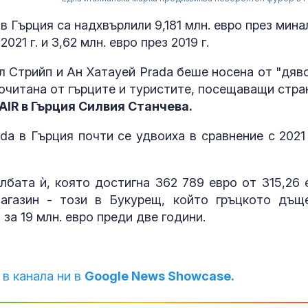
 Гърция са надхвърлили 9,181 млн. евро през мина
021 г. и 3,62 млн. евро през 2019 г.
л Стрийп и Ан Хатауей Prada беше носена от "дяво
почитана от гърците и туристите, посещаващи стра
AIR в Гърция Силвия Станчева.
a в Гърция почти се удвоиха в сравнение с 2021 г
лбата ѝ, която достигна 362 789 евро от 315,26 
магазин - този в Букурещ, който гръцкото дъщ
Започна изпл
на пенсиите
за 19 млн. евро преди две години.
И днес жега, 
 в канала ни в
Google News Showcase.
следобед на 
гръмотевични