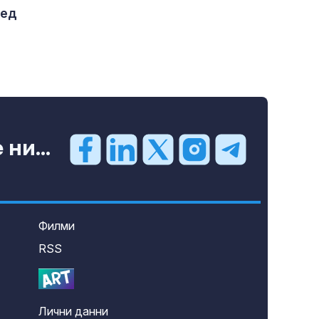
ред
ни...
Филми
RSS
Лични данни