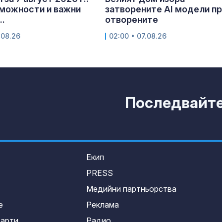
можности и важни
затворените AI модели п
..
отворените
.08.26
02:00 • 07.08.26
Последвайте 
Екип
PRESS
Медийни партньорства
е
Реклама
дарти
Радио