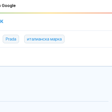
 Google
Днес се прощ
журналиста и
УК
Димитър Шум
Prada
италианска марка
Искандер и С
срещу изчерп
ПВО: Ново
предизвикате
Украйна