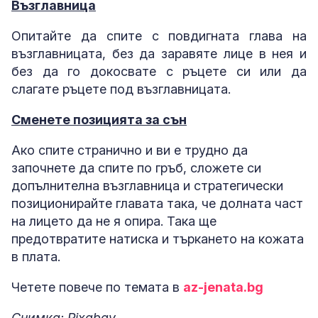
Възглавница
Опитайте да спите с повдигната глава на
възглавницата, без да заравяте лице в нея и
без да го докосвате с ръцете си или да
слагате ръцете под възглавницата.
Сменете позицията за сън
Ако спите странично и ви е трудно да
започнете да спите по гръб, сложете си
допълнителна възглавница и стратегически
позиционирайте главата така, че долната част
на лицето да не я опира. Така ще
предотвратите натиска и търкането на кожата
в плата.
Четете повече по темата в
az-jenata.bg
Снимка: Pixabay