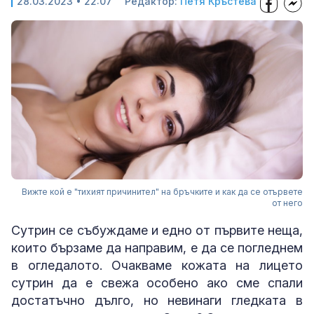
28.03.2023 • 22:07
Редактор:
Петя Кръстева
Вижте кой е "тихият причинител" на бръчките и как да се отървете
от него
Сутрин се събуждаме и едно от първите неща,
които бързаме да направим, е да се погледнем
в огледалото. Очакваме кожата на лицето
сутрин да е свежа особено ако сме спали
достатъчно дълго, но невинаги гледката в