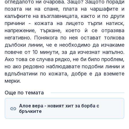
огледалото ни очарова. Защо? Защото поради
позата ни на спане, плата на чаршафите и
калъфките на възглавницата, както и по други
причини - кожата на лицето търпи натиск,
напрежение, търкане, което ѝ се отразява
негативно. Понякога по нея остават толкова
дълбоки линии, че е необходимо да изчакаме
повече от 10 минути, за да изчезнат напълно.
Ако това се случва рядко, не би било проблем,
но ако редовно наблюдавате подобни линии и
вдлъбнатини по кожата, добре е да вземете
мерки.
Още по темата
Алое вера - новият хит за борба с
бръчките