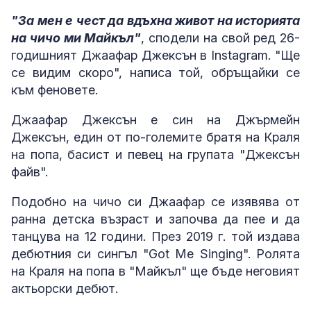
"За мен е чест да вдъхна живот на историята
на чичо ми Майкъл"
, сподели на свой ред 26-
годишният Джаафар Джексън в Instagram. "Ще
се видим скоро", написа той, обръщайки се
към феновете.
Джаафар Джексън е син на Джърмейн
Джексън, един от по-големите братя на Краля
на попа, басист и певец на групата "Джексън
файв".
Подобно на чичо си Джаафар се изявява от
ранна детска възраст и започва да пее и да
танцува на 12 години. През 2019 г. той издава
дебютния си сингъл "Got Me Singing". Ролята
на Краля на попа в "Майкъл" ще бъде неговият
актьорски дебют.