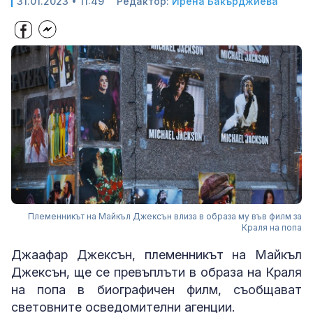
31.01.2023 • 11:49
Редактор:
Ирена Бакърджиева
Племенникът на Майкъл Джексън влиза в образа му във филм за
Краля на попа
Джаафар Джексън, племенникът на Майкъл
Джексън, ще се превъплъти в образа на Краля
на попа в биографичен филм, съобщават
световните осведомителни агенции.