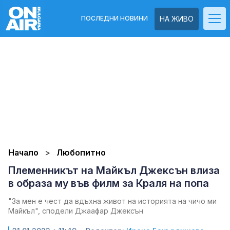
ПОСЛЕДНИ НОВИНИ
НА ЖИВО
Начало
Любопитно
Племенникът на Майкъл Джексън влиза
в образа му във филм за Краля на попа
"За мен е чест да вдъхна живот на историята на чичо ми
Майкъл", сподели Джаафар Джексън