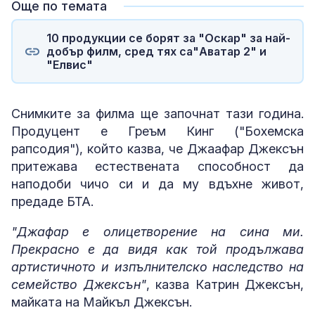
Още по темата
10 продукции се борят за "Оскар" за най-
добър филм, сред тях са"Аватар 2" и
"Елвис"
Снимките за филма ще започнат тази година.
Продуцент е Греъм Кинг ("Бохемска
рапсодия"), който казва, че Джаафар Джексън
притежава естествената способност да
наподоби чичо си и да му вдъхне живот,
предаде БТА.
"Джафар е олицетворение на сина ми.
Прекрасно е да видя как той продължава
артистичното и изпълнителско наследство на
семейство Джексън"
, казва Катрин Джексън,
майката на Майкъл Джексън.