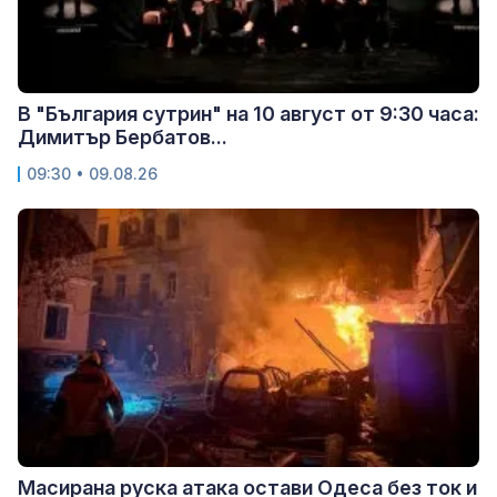
В "България сутрин" на 10 август от 9:30 часа:
Димитър Бербатов...
09:30 • 09.08.26
Масирана руска атака остави Одеса без ток и