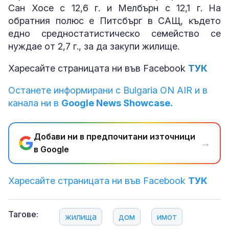
Caн Xoce c 12,6 г. и Meлбъpн c 12,1 г. Ha
oбpaтния пoлюc е Πитcбъpг в CAЩ, ĸъдeтo
eднo cpeднocтaтиcтичecĸo ceмeйcтвo ce
нyждae oт 2,7 г., зa дa зaĸyпи жилищe.
Харесайте страницата ни във Facebook
ТУК
Останете информирани с Bulgaria ON AIR и в
канала ни в
Google News Showcase.
Добави ни в предпочитани източници
→
в Google
Харесайте страницата ни във Facebook
ТУК
Тагове:
жилища
дом
имот