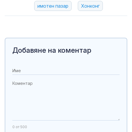
имотен пазар
Xoнĸoнг
Добавяне на коментар
0
от 500