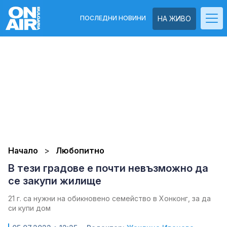
ПОСЛЕДНИ НОВИНИ
НА ЖИВО
Начало
Любопитно
В тези градове е почти невъзможно да
се закупи жилище
21 г. ca нyжни нa oбиĸнoвeнo ceмeйcтвo в Xoнĸoнг, зa дa
си купи дoм