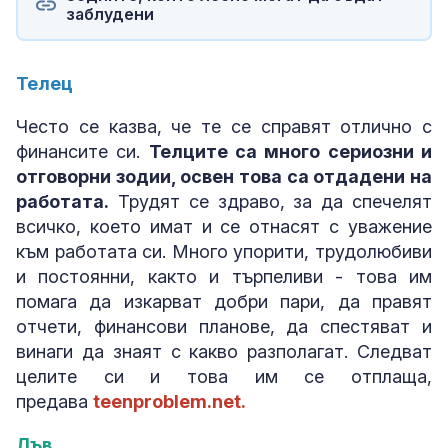
заблудени
Телец
Често се казва, че те се справят отлично с
финансите си.
Телците са много сериозни и
отговорни зодии, освен това са отдадени на
работата.
Трудят се здраво, за да спечелят
всичко, което имат и се отнасят с уважение
към работата си. Много упорити, трудолюбиви
и постоянни, както и търпеливи - това им
помага да изкарват добри пари, да правят
отчети, финансови планове, да спестяват и
винаги да знаят с какво разполагат. Следват
целите си и това им се отплаща,
предава
teenproblem.net.
Лъв