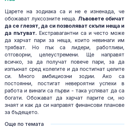
Царете на зодиака са и не е изненада, че
обожават луксозните неща.
Лъвовете обичат
да се глезят, да си позволяват скъпи неща и
да пътуват.
Екстравагантни са и често може
да харчат пари за неща, които невинаги им
трябват. Но пък са лидери, работливи,
отговорни, целеустремени. Ще направят
всичко, за да получат повече пари, за да
изпъкнат сред колегите и да постигнат целите
си. Много амбициозни зодии. Ако са
постоянни, постигат невероятни успехи в
работа и винаги са първи - така успяват да са
богати. Обожават да харчат парите си, но
знаят и как да си направят финансови планове
за бъдещето.
Още по темата