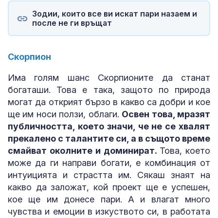
Зодии, които все ви искат пари назаем и
после не ги връщат
Скорпион
Има голям шанс Скорпионите да станат
богаташи. Това е така, защото по природа
могат да открият бързо в какво са добри и кое
ще им носи ползи, облаги.
Освен това, мразят
публичността, което значи, че не се хвалят
прекалено с талантите си, а в същото време
смайват околните и доминират.
Това, което
може да ги направи богати, е комбинация от
интуицията и страстта им. Сякаш знаят на
какво да заложат, кой проект ще е успешен,
кое ще им донесе пари. А и влагат много
чувства и емоции в изкуството си, в работата