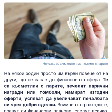
Няколко зодии, които имат късмет с парите
На някои зодии просто им върви повече от на
други, що се касае до финансовата сфера.
Те
са късметлии с парите, печелят парични
награди или томболи, намират изгодни
оферти, успяват да увеличават печалбата
си чрез добри сделки.
Внимават с разходите,
правят си финансови планове, следят всичко.