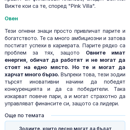
Вижте кои са те, според "Pink Villa".
Овен
Тези огнени знаци просто привличат парите и
богатството. Те са много амбициозни и затова
постигат успехи в кариерата. Парите рядко са
проблем за тях, защото
Овните имат
енергия, обичат да работят и не могат да
стоят на едно място. Но те и могат да
харчат много бързо.
Въпреки това, тези зодии
търсят иновативни начини да победят
конкуренцията и да са победители. Така
изкарват повече пари, а и могат страхотно да
управляват финансите си, защото са лидери.
Още по темата
Зодиите, които лесно могат да бъдат