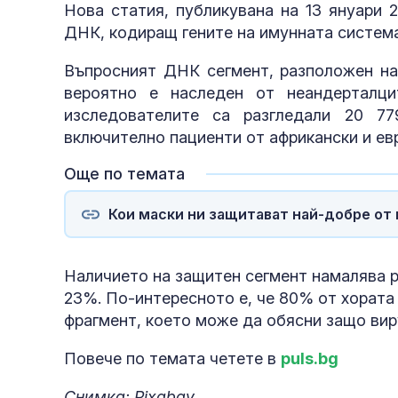
Нова статия, публикувана на 13 януари 20
ДНК, кодиращ гените на имунната система
Въпросният ДНК сегмент, разположен на 
вероятно е наследен от неандерталц
изследователите са разгледали 20 77
включително пациенти от африкански и ев
Още по темата
Кои маски ни защитават най-добре от
Наличието на защитен сегмент намалява р
23%. По-интересното е, че 80% от хората
фрагмент, което може да обясни защо вир
Повече по темата четете в
puls.bg
Снимка: Pixabay