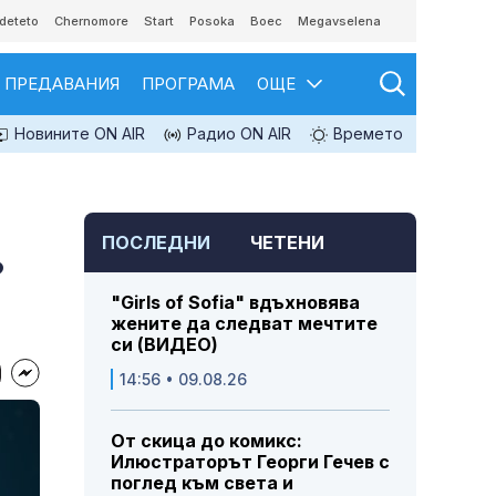
deteto
Chernomore
Start
Posoka
Boec
Megavselena
ПРЕДАВАНИЯ
ПРОГРАМА
ОЩЕ
Новините ON AIR
Радио ON AIR
Времето
ПОСЛЕДНИ
ЧЕТЕНИ
?
"Girls of Sofia" вдъхновява
жените да следват мечтите
си (ВИДЕО)
14:56 • 09.08.26
От скица до комикс:
Илюстраторът Георги Гечев с
поглед към света и