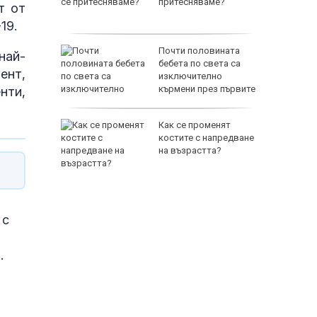
"?
притесняваме?
т от
19.
елязва
Почти половината
най-
бебета по света са
ент,
ба над
изключително
кърмени през първите
нти,
шест месеца
й
Как се променят
раинец
костите с напредване
раинец
на възрастта?
 трети
 с
65500 E
.