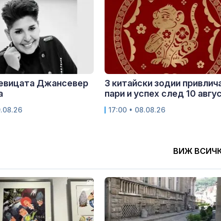
певицата Джансевер
3 китайски зодии привлич
а
пари и успех след 10 авгу
9.08.26
17:00 • 08.08.26
ВИЖ ВСИЧ