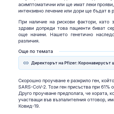
асимптоматични или ще имат леки прояви,
интензивно лечение или дори ще бъдат в р
При наличие на рискови фактори, като з
здрави допреди това пациенти биват се
още начини. Нашето генетично наслед
различия.
Още по темата
Директорът на Pfizer: Коронавирусът
Скорошно проучване е разкрило ген, който
SARS-CoV-2. Този ген присъства при 61% о
Друго проучване предполага, че хората, к
участващи във възпалителния отговор, има
Ковид-19.