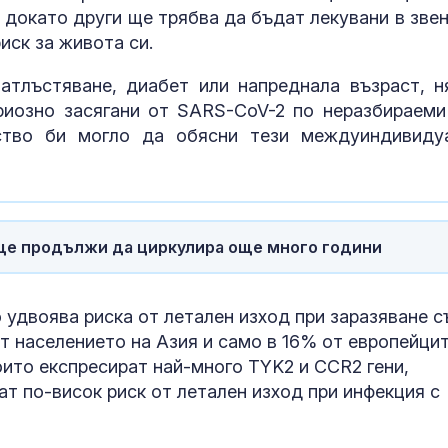
 докато други ще трябва да бъдат лекувани в звен
иск за живота си.
атлъстяване, диабет или напреднала възраст, н
риозно засягани от SARS-CoV-2 по неразбираеми
ство би могло да обясни тези междуиндивиду
 ще продължи да циркулира още много години
Пожар затво
 удвоява риска от летален изход при заразяване с
Подбалкански
т населението на Азия и само в 16% от европейцит
край Сливен
оито експресират най-много TYK2 и CCR2 гени,
т по-висок риск от летален изход при инфекция с
Примамка, но
- какво пред