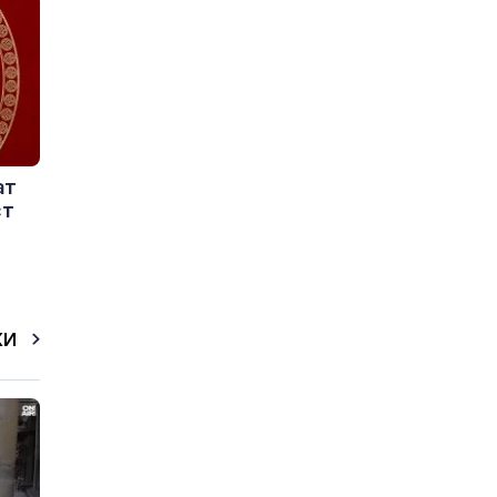
ат
ст
КИ