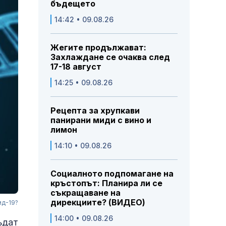
бъдещето
14:42 • 09.08.26
Жегите продължават:
Захлаждане се очаква след
17-18 август
14:25 • 09.08.26
Рецепта за хрупкави
панирани миди с вино и
лимон
14:10 • 09.08.26
Социалното подпомагане на
кръстопът: Планира ли се
съкращаване на
дирекциите? (ВИДЕО)
ид-19?
14:00 • 09.08.26
ъдат