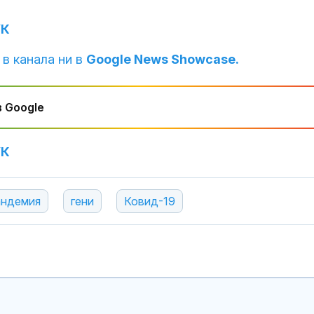
УК
 в канала ни в
Google News Showcase.
 Google
УК
андемия
гени
Ковид-19