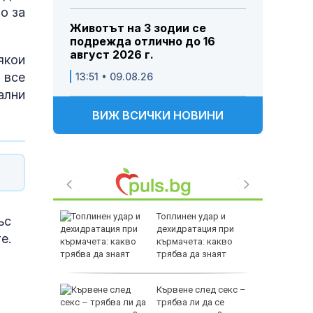
о за
Животът на 3 зодии се
подрежда отлично до 16
август 2026 г.
якои
 все
13:51 • 09.08.26
ални
ВИЖ ВСИЧКИ НОВИНИ
ри
Топлинен удар и
ъс
я път
дехидратация при
е.
кърмачета: какво
трябва да знаят
родителите
 и хищник
Кървене след секс –
ставлява
трябва ли да се