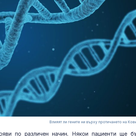
Влияят ли гените ни върху протичането на Ков
ояви по различен начин. Някои пациенти ще б