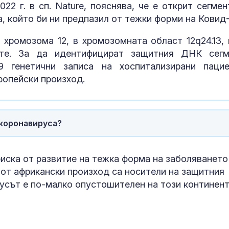
дронът "Майя
22 г. в сп. Nature, пояснява, че е открит сегмен
, който би ни предпазил от тежки форми на Ковид-
Нагасаки отб
хромозома 12, в хромозомната област 12q24.13, 
годишнина от
ите. За да идентифицират защитния ДНК сегм
атомната бом
града
9 генетични записа на хоспитализирани пацие
ропейски произход.
Убийство кра
Слънчака: Ук
закла друг ук
пред очите на
 коронавируса?
иска от развитие на тежка форма на заболяването
 от африкански произход са носители на защитния
усът е по-малко опустошителен на този континент