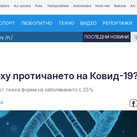
ialoto
Az-jenata
Puls
Teenproblem
Automedia
Imoti.net
Rabota
Az-
СПОРТ
ЛЮБОПИТНО
ТЕХНО
ВИДЕО
РЕПОРТАЖИ
 /п./
ПОСЛЕДНИ НОВИНИ
рху протичането на Ковид-19
от тежка форма на заболяването с 23%
ва