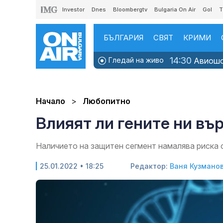
Investor
Dnes
Bloombergtv
Bulgaria On Air
Gol
T
БЪЛГАРИЯ
СВЯТ
КРИМИ
14:30
Гледай на живо
Авиошоу
Начало
Любопитно
Влияят ли гените ни въ
Наличието на защитен сегмент намалява риска 
25.01.2022 • 18:25
Редактор:
Ваня Кузмано