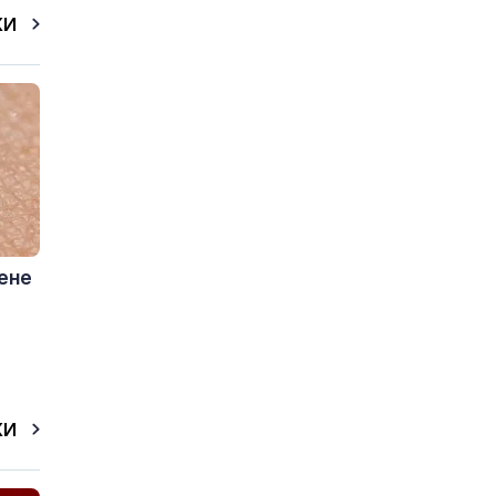
КИ
ене
КИ