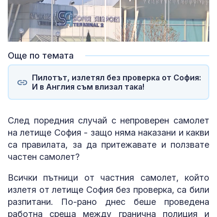
Loaded
:
Unmute
36.01%
Още по темата
Пилотът, излетял без проверка от София:
И в Англия съм влизал така!
След поредния случай с непроверен самолет
на летище София - защо няма наказани и какви
са правилата, за да притежавате и ползвате
частен самолет?
Всички пътници от частния самолет, който
излетя от летище София без проверка, са били
разпитани. По-рано днес беше проведена
работна среща между гранична полиция и