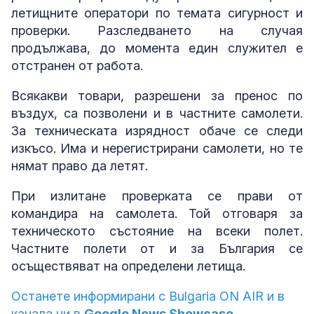
летищните оператори по темата сигурност и
проверки. Разследването на случая
продължава, до момента един служител е
отстранен от работа.
Всякакви товари, разрешени за пренос по
въздух, са позволени и в частните самолети.
За техническата изрядност обаче се следи
изкъсо. Има и нерегистрирани самолети, но те
нямат право да летят.
При излитане проверката се прави от
командира на самолета. Той отговаря за
техническото състояние на всеки полет.
Частните полети от и за България се
осъществяват на определени летища.
Останете информирани с Bulgaria ON AIR и в
канала ни в
Google News Showcase.