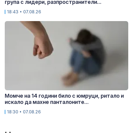
група с лидери, разпространители...
18:43 • 07.08.26
Момче на 14 години било с юмруци, ритало и
искало да махне панталоните...
18:30 • 07.08.26