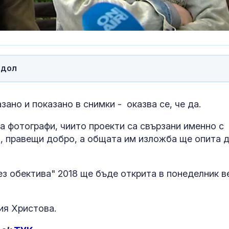
пространство
Стотици непъ
мигранти ост
улиците на Се
одол
Цените само 
утре
но и показано в снимки - оказва се, че да.
 фотографи, чиито проекти са свързани именно с
а, правещи добро, а общата им изложба ще опита 
з обектива" 2018 ще бъде открита в понеделник в
ия Христова.