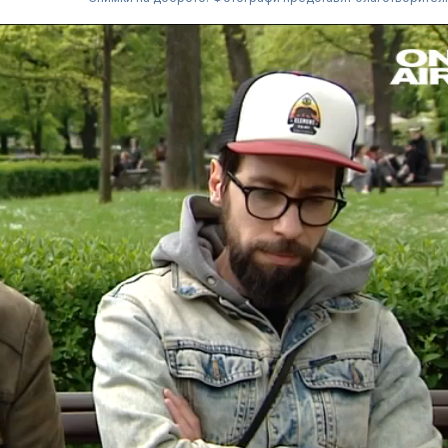
Стефан Цанев н
Най-важното б
имаше думат
„свобода“ в 
стихове
17 нарушения 
Турски F-16 и
навлязоха в 
въздушно