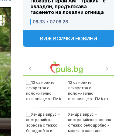
Пожарът край АМ "Тракия" е
овладян, продължава
гасенето на локални огнища
08:33 • 07.08.26
ВИЖ ВСИЧКИ НОВИНИ
а 90 г.:
12 са новите
е, че
лекарства с
а
положително
нашите
становище от ЕМА от
юли 2026 г.
за ден:
Хендра вирус –
 дронове
австралийска зооноза
гръцкото
с тежко белодробно и
мозъчно засягане