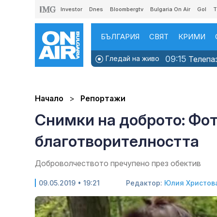
Investor
Dnes
Bloombergtv
Bulgaria On Air
Gol
T
БЪЛГАРИЯ
СВЯТ
КРИМИ
09:15
Гледай на живо
Телепаз
Начало
Репортажи
Снимки на доброто: Фо
благотворителността
Доброволчеството пречупено през обектив
09.05.2019 • 19:21
Редактор:
Юлия Христов