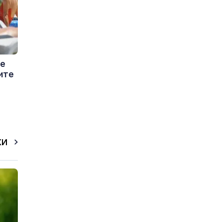
че
ите
КИ