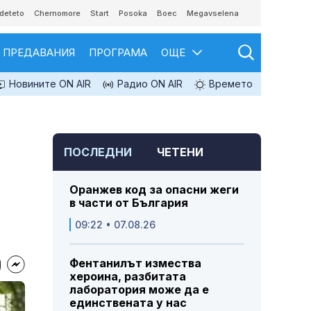
deteto
Chernomore
Start
Posoka
Boec
Megavselena
ПРЕДАВАНИЯ
ПРОГРАМА
ОЩЕ
Новините ON AIR
Радио ON AIR
Времето
ПОСЛЕДНИ
ЧЕТЕНИ
Оранжев код за опасни жеги
в части от България
09:22 • 07.08.26
Фентанилът измества
хероина, разбитата
лаборатория може да е
единствената у нас