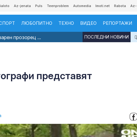
ialoto
Az-jenata
Puls
Teenproblem
Automedia
Imoti.net
Rabota
Az-
СПОРТ
ЛЮБОПИТНО
ТЕХНО
ВИДЕО
РЕПОРТАЖИ
арен прозорец ...
ПОСЛЕДНИ НОВИНИ
тографи представят
а