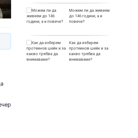
лнолетни
Можем ли да живеем
ават по
до 146 години, а и
ута
повече?
EUR
в евро от
Как да изберем
протеинов шейк и за
какво трябва да
внимаваме?
да
800 EUR
ечер