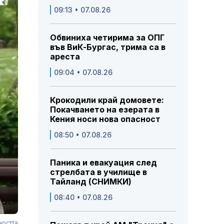
09:13 • 07.08.26
Обвиниха четирима за ОПГ
във ВиК-Бургас, трима са в
ареста
09:04 • 07.08.26
Крокодили край домовете:
Покачването на езерата в
Кения носи нова опасност
08:50 • 07.08.26
Паника и евакуация след
стрелбата в училище в
Тайланд (СНИМКИ)
08:40 • 07.08.26
ността