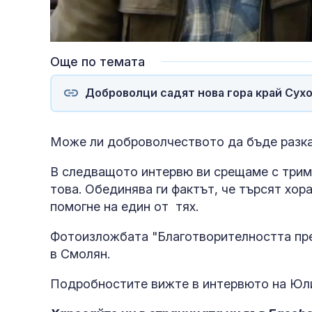
Loaded
:
Unmute
10.35%
Още по темата
Доброволци садят нова гора край Сух
Може ли доброволчеството да бъде разказа
В следващото интервю ви срещаме с трима
това. Обединява ги фактът, че търсят хор
помогне на един от тях.
Фотоизложбата "Благотворителността пре
в Смолян.
Подробностите вижте в интервюто на Юл