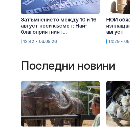
Затъмнението между 10 и 16
НОИ обяв
август носи късмет: Най-
изплащан
благоприятният...
август
12:42 • 06.08.26
14:29 • 06
Последни новини