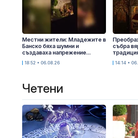
Местни жители: Младежите в
Преобра
Банско бяха шумни и
събра вя
създаваха напрежение...
традиция
18:52 • 06.08.26
14:14 • 06
Четени