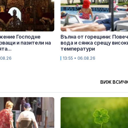
жение Господне
Вълна от горещини: Пове
рващи и пазители на
вода и сянка срещу висок
та...
температури
.08.26
13:55 • 06.08.26
ВИЖ ВСИЧ