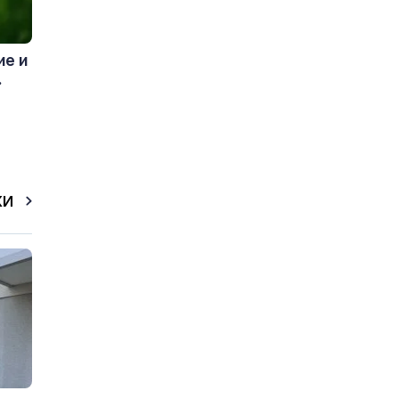
ие и
.
КИ