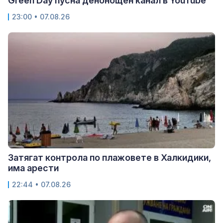
Green Day пусна денонощен канал в YouTube
23:00 • 07.08.26
Затягат контрола по плажовете в Халкидики,
има арести
22:44 • 07.08.26