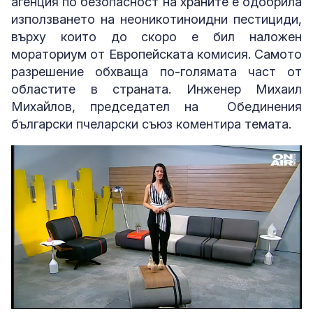
агенция по безопасност на храните е одобрила
използването на неоникотиноидни пестициди,
върху които до скоро е бил наложен
мораториум от Европейската комисия. Самото
разрешение обхваща по-голямата част от
областите в страната. Инженер Михаил
Михайлов, председател на Обединения
български пчеларски съюз коментира темата.
Loaded
:
Unmute
3.35%