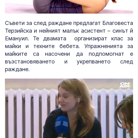
Loaded
:
Unmute
2.91%
Съвети за след раждане предлагат Благовеста
Терзийска и нейният малък асистент – синът й
Емануил. Те двамата организират клас за
майки и техните бебета. Упражненията за
майките са насочени да подпомогнат е
възстановяването и укрепването след
раждане.