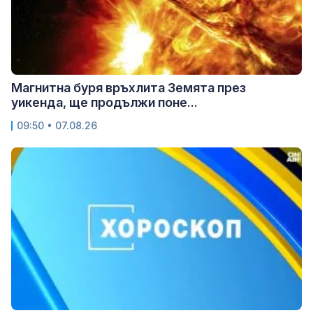
Магнитна буря връхлита Земята през
уикенда, ще продължи поне...
09:50 • 07.08.26