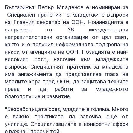
Българинът Петър Младенов е номиниран за
Специален пратеник по младежките въпроси
на Главния секретар на ООН. Номинацията е
направена от 28 международни
неправителствени организации от цял свят,
както и е получил неформалната подкрепа на
някои от агенциите на ООН. Позицията е най-
високият пост, насочен към младежките
въпроси. Специалният пратеник за младежта
има ангажимента да представлява гласа на
младите хора пред ООН, да защитава техните
права и да работи за младежкото
благополучие и развитие.
"Безработицата сред младите е голяма. Много
е важно практиката да започва още от
училище. Специализацията в конкретни сфери
е важна", посочи той.