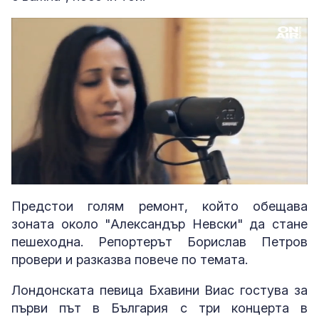
Loaded
:
Unmute
3.41%
Предстои голям ремонт, който обещава
зоната около "Александър Невски" да стане
пешеходна. Репортерът Борислав Петров
провери и разказва повече по темата.
Лондонската певица Бхавини Виас гостува за
първи път в България с три концерта в