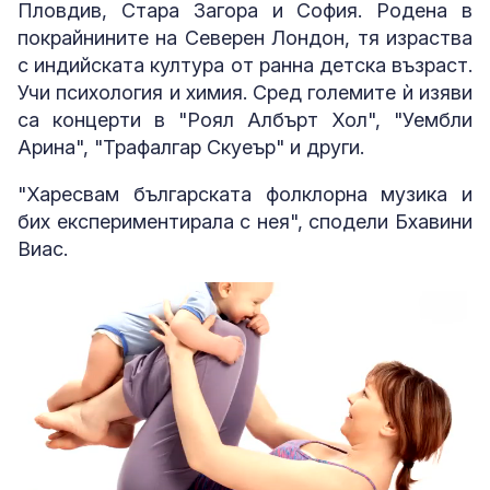
Пловдив, Стара Загора и София. Родена в
покрайнините на Северен Лондон, тя израства
с индийската култура от ранна детска възраст.
Учи психология и химия. Сред големите ѝ изяви
са концерти в "Роял Албърт Хол", "Уембли
Арина", "Трафалгар Скуеър" и други.
"Харесвам българската фолклорна музика и
бих експериментирала с нея", сподели Бхавини
Виас.