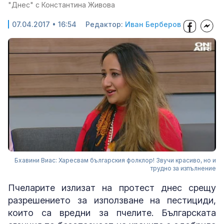
"Днес" с Константина Живова
07.04.2017 • 16:54
Редактор:
Иван Берберов
Бхавини Виас: Харесвам българския фолклор! Звучи красиво, но и
трудно за изпълнение
Пчеларите излизат на протест днес срещу
разрешението за използване на пестициди,
които са вредни за пчелите. Българската