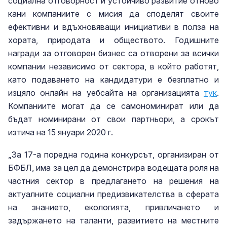
социална отговорност и устойчиво развитие отново
кани компаниите с мисия да споделят своите
ефективни и вдъхновяващи инициативи в полза на
хората, природата и обществото. Годишните
награди за отговорен бизнес са отворени за всички
компании независимо от сектора, в който работят,
като подаването на кандидатури е безплатно и
изцяло онлайн на уебсайта на организацията
тук
.
Компаниите могат да се самономинират или да
бъдат номинирани от свои партньори, а срокът
изтича на 15 януари 2020 г.
„За 17-а поредна година конкурсът, организиран от
БФБЛ, има за цел да демонстрира водещата роля на
частния сектор в предлагането на решения на
актуалните социални предизвикателства в сферата
на знанието, екологията, привличането и
задържането на таланти, развитието на местните