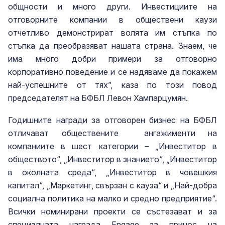
общности и много други. Инвестициите на
отговорните компании в обществени каузи
отчетливо демонстрират волята им стъпка по
стъпка да преобразяват нашата страна. Знаем, че
има много добри примери за отговорно
корпоративно поведение и се надяваме да покажем
най-успешните от тях”, каза по този повод
председателят на БФБЛ Левон Хампарцумян.
Годишните награди за отговорен бизнес на БФБЛ
отличават обществените ангажименти на
компаниите в шест категории – „Инвеститор в
обществото“, „Инвеститор в знанието“, „Инвеститор
в околната среда“, „Инвеститор в човешкия
капитал“, „Маркетинг, свързан с кауза“ и „Най-добра
социална политика на малко и средно предприятие“.
Всички номинирани проекти се състезават и за
специалната награда Еngage за принос на