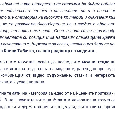
Локомотив П
ледим нейните интереси и се стремим да бъдем най-ве
2:0
сем естествена стъпка в развитието ни и в постоян
ето ще отговорим на високите критерии и очаквания къ
 че се развиваме благодарение на и заедно с една от
Завръщането 
Group
, от която сме част
.
Сега, с нова визия и разнооб
на Олимпийск
е подкопаван
им челната си позиция и да направим следващата крачк
глобалните с
и качествено съдържание за всеки, независимо дали се н
зва
Криси Табачка, главен редактор на медията
.
олитните изкуства, освен до последните
модни тенденц
а се докоснат и до света на моделите, разгледан през едн
 комбинация от видео съдържание, статии и интервют
сивите и успешни жени.
на тематична категория за едно от най-ценните притежан
. В нея почитателките на бялата и декоративна козмети
нденции и дерматологични процедури, които спират врем