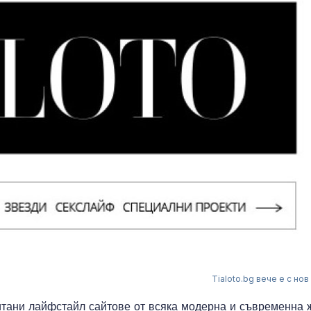
Tialoto.bg вече е с нов
итани лайфстайл сайтове от всяка модерна и съвременна 