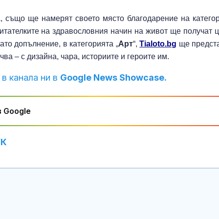
, също ще намерят своето място благодарение на катего
читателките на здравословния начин на живот ще получат 
то допълнение, в категорията „
Арт
“,
Tialoto.bg
ще предст
чва – с дизайна, чара, историите и героите им.
 в канала ни в
Google News Showcase.
 Google
УК