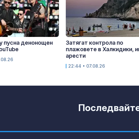
y пусна денонощен
Затягат контрола по
YouTube
плажовете в Халкидики, 
арести
.08.26
22:44 • 07.08.26
Последвайте 