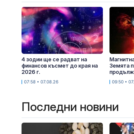
4 зодии ще се радват на
Магнитна
финансов късмет до края на
Земята п
2026 г.
продължи
07:58 • 07.08.26
09:50 • 07
Последни новини