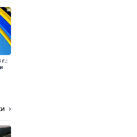
г.:
и
КИ