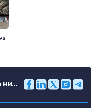
има
ни...