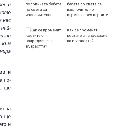
ловдив с
бебета по света са
рен и
изключително
ното
кърмени през първите
м нас
шест месеца
 най-
на Русия
Как се променят
разни
ите игри
костите с напредване
е на
на възрастта?
а към
анкции
амира
ии и
а по-
а, ще
ия на
ка ще
ето и