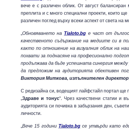
вече е с различен облик. От август балансиран
преплита и с много специални проекти, които ще
различен поглед върху всеки аспект от света на 
„
Обновяването на
Tialoto.bg
е част от дълго
качественото съдържание на медиите си в п
както по отношение на визуалния облик на н
похвати за поднасяне на професионално подгот
продължава да бъде успешната синергия между
да предложим на аудиторията обективен пог
Виктория Миткова, изпълнителен директор
С редизайна си, водещият лайфстайл портал ще по
„
Здраве и тонус
“. Чрез качествени статии и 
аудиторията си почивка в забързания ден, съвет
личности.
„
Вече 15 години
Tialoto.bg
се утвърди като е