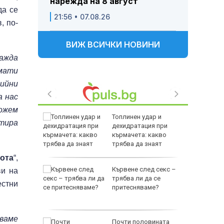
нарежда на 8 август
да се
21:56 • 07.08.26
, по-
ВИЖ ВСИЧКИ НОВИНИ
ражда
рмати
дийни
а нас
можем
Топлинен удар и
тира
родава
дехидратация при
ат за 22
кърмачета: какво
трябва да знаят
родителите
ота
“,
зни -
Кървене след секс –
и на
ои за
трябва ли да се
естни
притесняваме?
ваме
и
Почти половината