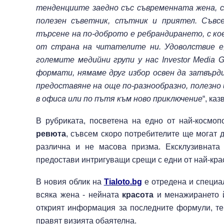
тенденциите заедно със съвременната жена, с
полезен съветник, спътник и приятел. Съв
търсене на по-доброто е ребрандирането, с ко
от страна на читателите ни. Удоволствие е,
големите медийни групи у нас
Investor Media 
формати, нямаме друг избор освен да затвърд
предоставяне на още по-разнообразно, полезно 
в офиса или по пътя към ново приключение
“, ка
В рубриката, посветена на едно от най-космоп
ревюта
, съвсем скоро потребителите ще могат д
различна и не масова призма. Ексклузивната
предостави интригуващи срещи с едни от най-кра
В новия облик на
Tialoto.bg
е отредена и специал
всяка жена - нейната
красота
и менажирането й
открият информация за последните формули, те
правят визията обаятелна.