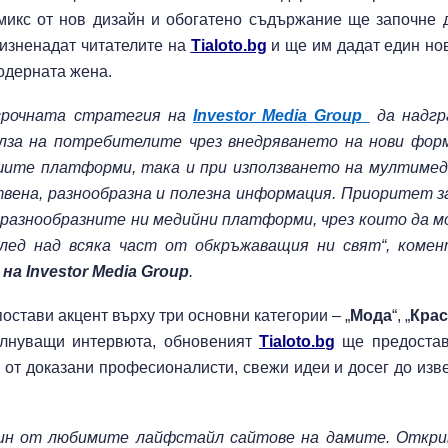
 микс от нов дизайн и обогатено съдържание ще започне 
 изненадат читателите на
Tialoto.bg
и ще им дадат един нов
модерната жена.
срочната стратегия на
Investor Media Group
да надг
олза на потребителите чрез внедряването на нови фо
ашите платформи, така и при използването на мултиме
вена, разнообразна и полезна информация
.
Приоритет з
 разнообразните ни медийни платформи, чрез които да 
Една от 36: На
лед над всяка част от обкръжаващия ни свят“, комен
Острова се п
Lada Niva уник
 на
Investor Media Group
.
хил. паунда
стави акцент върху три основни категории – „
Мода
“, „
Крас
Венера във Ве
вълнуващи интервюта, обновеният
Tialoto.bg
ще предостав
какво предст
и от доказани професионалисти, свежи идеи и досег до изв
зодиите?
дин от любимите лайфстайл сайтове на дамите. Откри
Левски побед