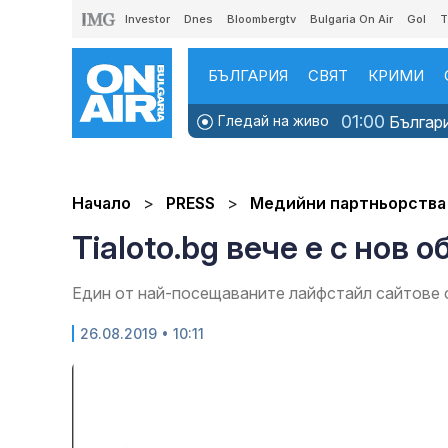
Investor
Dnes
Bloombergtv
Bulgaria On Air
Gol
T
БЪЛГАРИЯ
СВЯТ
КРИМИ
01:00
Гледай на живо
Българи
Начало
PRESS
Медийни партньорства
Tialoto.bg вече е с нов о
Един от най-посещаваните лайфстайл сайтове 
26.08.2019 • 10:11