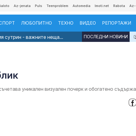
ialoto
Az-jenata
Puls
Teenproblem
Automedia
Imoti.net
Rabota
Az-
СПОРТ
ЛЮБОПИТНО
ТЕХНО
ВИДЕО
РЕПОРТАЖИ
я сутрин - важните неща...
ПОСЛЕДНИ НОВИНИ
блик
съчетава уникален визуален почерк и обогатено съдърж