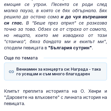
емоция се утрои. Песента се роди след
малкa пауза, в която се бях обгърнала. Бях
решила да остана сама
и да чуя вътрешния
си глас.
В "Беше през април" се разказва
точно за това. Обзех се от страха от самота,
но нещата, които ме извадиха от тази
"стаичка", бяха бандата ми и екипът ми"
,
сподели певицата в
"България сутрин"
.
Още по темата
Вениамин за концерта си: Награда - така
го усещам и съм много благодарен
Клипът преплита историята на О. Хенри и
"Даровете на влъховете" с личната история на
певицата.