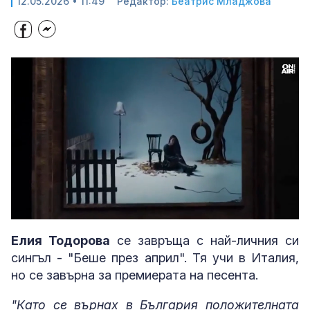
12.05.2026 • 11:49
Редактор:
Беатрис Младжова
Loaded
:
Unmute
7.06%
Елия Тодорова
се завръща с най-личния си
сингъл - "Беше през април". Тя учи в Италия,
но се завърна за премиерата на песента.
"Като се върнах в България положителната