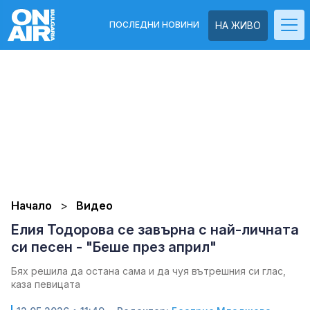
ПОСЛЕДНИ НОВИНИ
НА ЖИВО
Начало
Видео
Елия Тодорова се завърна с най-личната
си песен - "Беше през април"
Бях решила да остана сама и да чуя вътрешния си глас,
каза певицата