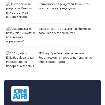
Психология за родители: Режимът и
чувството за предвидимост
Защо рискът от исхемичен инсулт се
повишава в горещините?
FDA одобри Еnlicitide decanoate:
Революционна перорална терапия за
висок холестерол