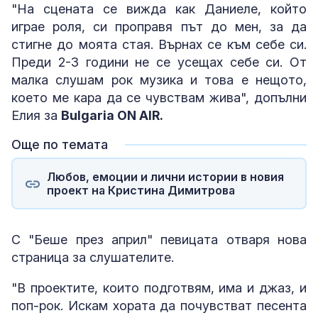
"На сцената се вижда как Даниеле, който
играе роля, си проправя път до мен, за да
стигне до моята стая. Върнах се към себе си.
Преди 2-3 години не се усещах себе си. От
малка слушам рок музика и това е нещото,
което ме кара да се чувствам жива", допълни
Елия за
Bulgaria ON AIR.
Още по темата
Любов, емоции и лични истории в новия
проект на Кристина Димитрова
С "Беше през април" певицата отваря нова
страница за слушателите.
"В проектите, които подготвям, има и джаз, и
поп-рок. Искам хората да почувстват песента