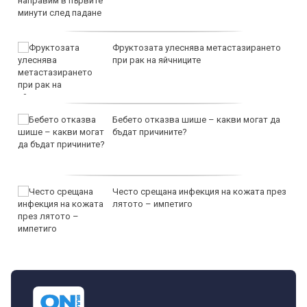
Фруктозата улеснява метастазирането
при рак на яйчниците
Бебето отказва шише – какви могат да
бъдат причините?
Често срещана инфекция на кожата през
лятото – импетиго