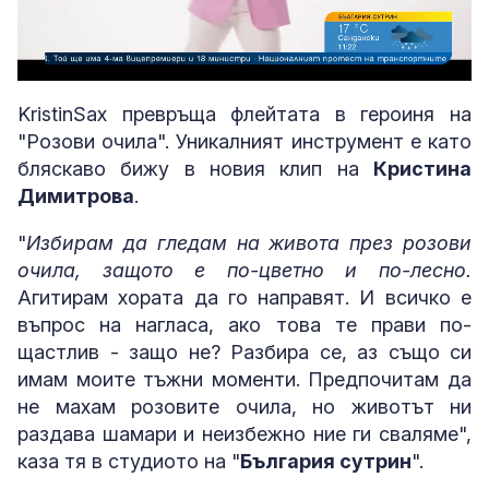
Loaded
:
Unmute
8.45%
KristinSax превръща флейтата в героиня на
"Розови очила". Уникалният инструмент е като
бляскаво бижу в новия клип на
Кристина
Димитрова
.
"
Избирам да гледам на живота през розови
очила, защото е по-цветно и по-лесно.
Агитирам хората да го направят. И всичко е
въпрос на нагласа, ако това те прави по-
щастлив - защо не? Разбира се, аз също си
имам моите тъжни моменти. Предпочитам да
не махам розовите очила, но животът ни
раздава шамари и неизбежно ние ги сваляме",
каза тя в студиото на "
България сутрин
".