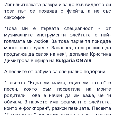
Изпълнителката разкри и защо във видеото си
този път се появява с флейта, а не със
саксофон.
"Това ми е първата специалност - от
музикалните инструменти флейтата е най-
голямата ми любов. За това парче тя придаде
много поп звучене. Занапред съм решила да
продължа да свиря на нея", допълни Кристина
Димитрова в ефира на
Bulgaria ON AIR
.
А песните от албума са специално подбрани.
"Песента "Една ми майка, един ми татко" е
песен, която съм посветила на моите
родители. Това е начин да им кажа, че ги
обичам. В парчето има фрагмент с флейтата,
който е фолклорен", разкри певицата. Песента
"Летен дъжд" посветих на моя съпруг", разкри