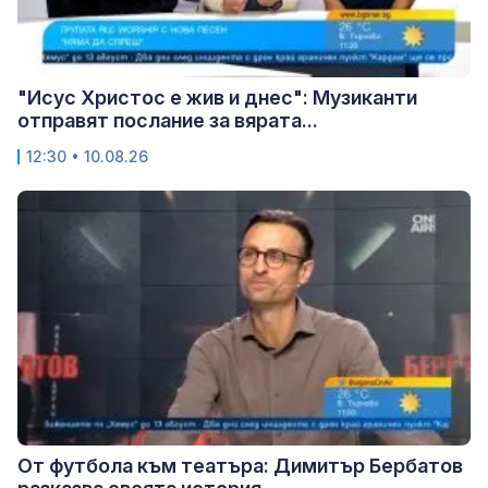
"Исус Христос е жив и днес": Музиканти
отправят послание за вярата...
12:30 • 10.08.26
От футбола към театъра: Димитър Бербатов