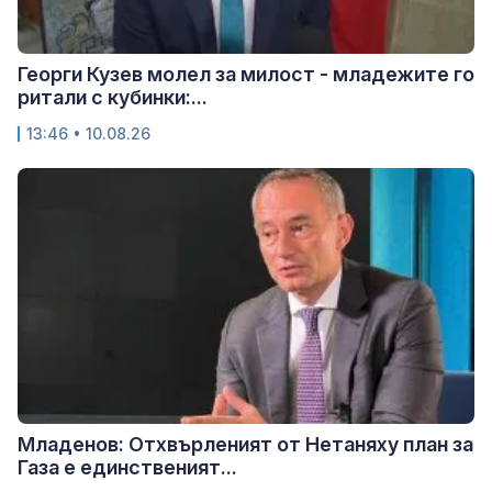
Георги Кузев молел за милост - младежите го
ритали с кубинки:...
13:46 • 10.08.26
Младенов: Отхвърленият от Нетаняху план за
Газа е единственият...