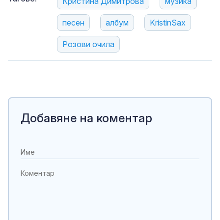
Кристина Димитрова
музика
песен
албум
KristinSax
Розови очила
Добавяне на коментар