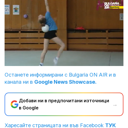
Loaded
:
Unmute
45.19%
Останете информирани с Bulgaria ON AIR и в
канала ни в
Google News Showcase.
Добави ни в предпочитани източници
→
в Google
Харесайте страницата ни във Facebook
ТУК