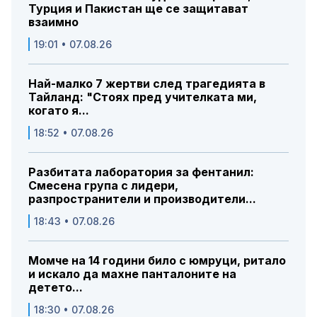
Турция и Пакистан ще се защитават
взаимно
19:01 • 07.08.26
Най-малко 7 жертви след трагедията в
Тайланд: "Стоях пред учителката ми,
когато я...
18:52 • 07.08.26
Разбитата лаборатория за фентанил:
Смесена група с лидери,
разпространители и производители...
18:43 • 07.08.26
Момче на 14 години било с юмруци, ритало
и искало да махне панталоните на
детето...
18:30 • 07.08.26