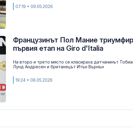
07:19
• 09.05.2026
Французинът Пол Мание триумфир
първия етап на Giro d'Italia
На второ и трето място се класираха датчанинът Тобиа
Лунд Андресен и британецът Итън Върнън
19:24
• 08.05.2026