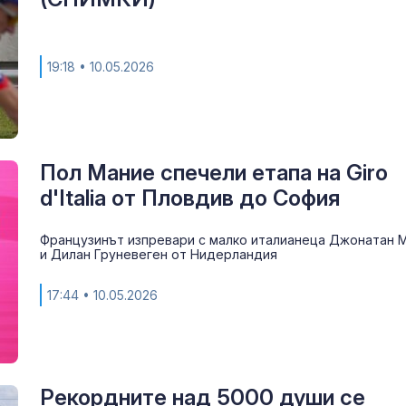
19:18
• 10.05.2026
Пол Мание спечели етапа на Giro
d'Italia от Пловдив до София
Французинът изпревари с малко италианеца Джонатан 
и Дилан Груневеген от Нидерландия
Сигналите ви:
срещу мигран
17:44
• 10.05.2026
проблеми на
"Златните мо
Рядка спасит
операция в
Рекордните над 5000 души се
Антарктида в