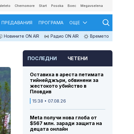
deteto
Chernomore
Start
Posoka
Boec
Megavselena
ПРЕДАВАНИЯ
ПРОГРАМА
ОЩЕ
Новините ON AIR
Радио ON AIR
Времето
ПОСЛЕДНИ
ЧЕТЕНИ
Оставиха в ареста петимата
тийнейджъри, обвинени за
жестокото убийство в
Пловдив
15:38 • 07.08.26
Meta получи нова глоба от
$567 млн. заради защита на
децата онлайн