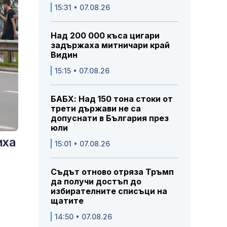
15:31 • 07.08.26
Над 200 000 къса цигари
задържаха митничари край
Видин
15:15 • 07.08.26
БАБХ: Над 150 тона стоки от
трети държави не са
допуснати в България през
юли
иха
15:01 • 07.08.26
Съдът отново отряза Тръмп
да получи достъп до
избирателните списъци на
щатите
14:50 • 07.08.26