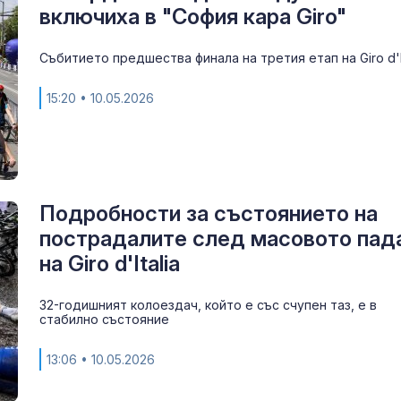
включиха в "София кара Giro"
на зимата
Събитието предшества финала на третия етап на Giro d'It
Критичното ни
Дунав: Кораб
край о-в Беле
15:20
• 10.05.2026
Трагедия: Дет
след пръскан
насекоми в с
апартамент
Подробности за състоянието на
пострадалите след масовото пад
на Giro d'Italia
32-годишният колоездач, който е със счупен таз, е в
стабилно състояние
13:06
• 10.05.2026