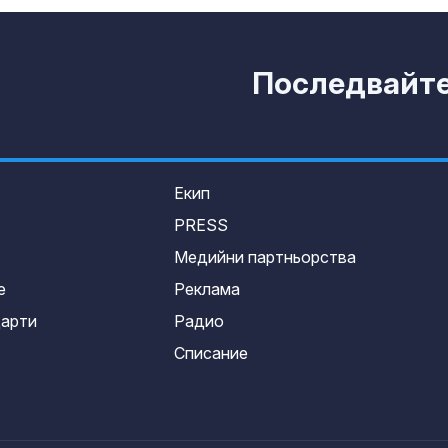
Последвайте 
Екип
PRESS
Медийни партньорства
е
Реклама
дарти
Радио
Списание