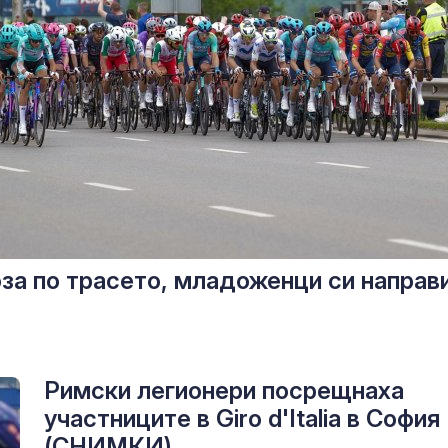
 коза по трасето, младоженци си направ
Римски легионери посрещнаха
участниците в Giro d'Italia в София
(СНИМКИ)