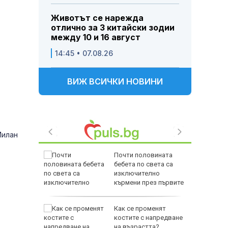
Животът се нарежда
отлично за 3 китайски зодии
между 10 и 16 август
14:45 • 07.08.26
ВИЖ ВСИЧКИ НОВИНИ
Милан
 Лепенки
Почти половината
ти и
бебета по света са
изключително
стове"
кърмени през първите
шест месеца
елна
Как се променят
костите с напредване
 разгара
на възрастта?