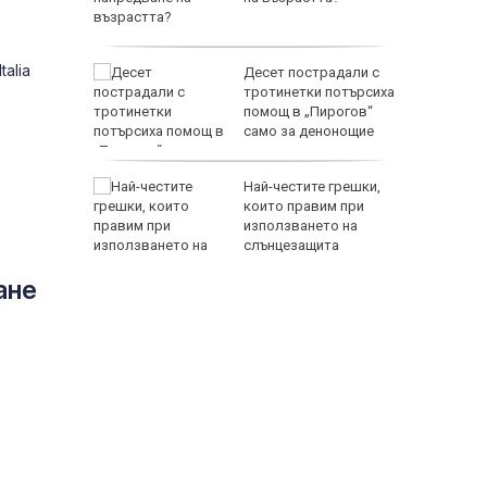
alia
во на р.
Десет пострадали с
 заседна
тротинетки потърсиха
не
помощ в „Пирогов“
само за денонощие
е почина
Най-честите грешки,
е срещу
които правим при
ъседен
използването на
слънцезащита
ане