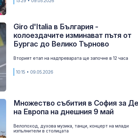
13:29
• 09.05.2026
Giro d'Italia в България -
колоездачите изминават пътя от
Бургас до Велико Търново
Вторият етап на надпреварата ще започне в 12 часа
10:15
• 09.05.2026
Множество събития в София за Д
на Европа на днешния 9 май
Велопоход, духова музика, танци, концерт на млади
изпълнители в столицата