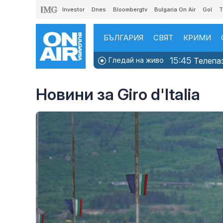
Investor
Dnes
Bloombergtv
Bulgaria On Air
Gol
T
БЪЛГАРИЯ
СВЯТ
КРИМИ
15:45
Гледай на живо
Телепаз
Новини за Giro d'Italia