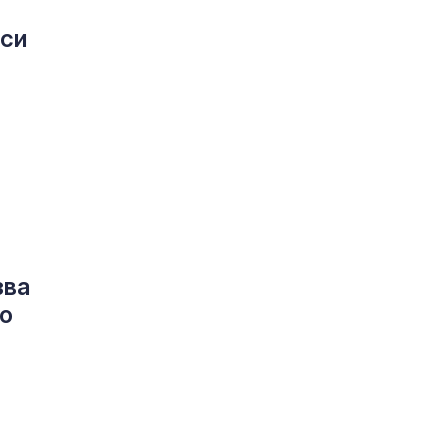
 си
зва
то